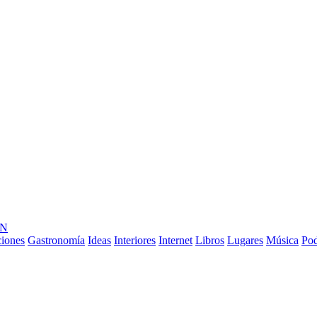
ÓN
ciones
Gastronomía
Ideas
Interiores
Internet
Libros
Lugares
Música
Pod