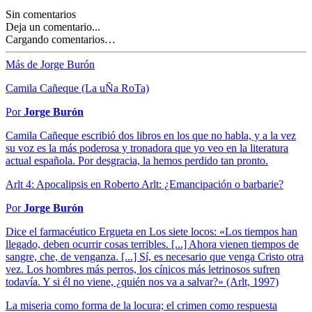
Sin comentarios
Deja un comentario...
Cargando comentarios…
Más de Jorge Burón
Camila Cañeque (La uÑa RoTa)
Por
Jorge Burón
Camila Cañeque escribió dos libros en los que no habla, y a la vez
su voz es la más poderosa y tronadora que yo veo en la literatura
actual española. Por desgracia, la hemos perdido tan pronto.
Arlt 4: Apocalipsis en Roberto Arlt: ¿Emancipación o barbarie?
Por
Jorge Burón
Dice el farmacéutico Ergueta en Los siete locos: «Los tiempos han
llegado, deben ocurrir cosas terribles. [...] Ahora vienen tiempos de
sangre, che, de venganza. [...] Sí, es necesario que venga Cristo otra
vez. Los hombres más perros, los cínicos más letrinosos sufren
todavía. Y si él no viene, ¿quién nos va a salvar?» (Arlt, 1997)
La miseria como forma de la locura; el crimen como respuesta