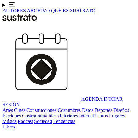
AUTORES
ARCHIVO
QUÉ ES SUSTRATO
AGENDA
INICIAR
SESIÓN
Artes
Cines
Construcciones
Costumbres
Datos
Deportes
Diseños
Ficciones
Gastronomía
Ideas
Interiores
Internet
Libros
Lugares
Música
Podcast
Sociedad
Tendencias
Libros