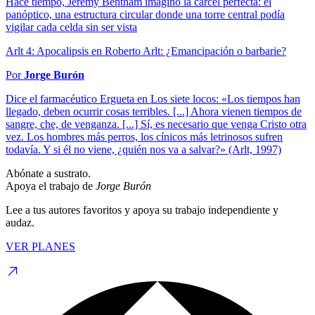
Hace tiempo, Jeremy Bentham imaginó la cárcel perfecta: el
panóptico, una estructura circular donde una torre central podía
vigilar cada celda sin ser vista
Arlt 4: Apocalipsis en Roberto Arlt: ¿Emancipación o barbarie?
Por
Jorge Burón
Dice el farmacéutico Ergueta en Los siete locos: «Los tiempos han
llegado, deben ocurrir cosas terribles. [...] Ahora vienen tiempos de
sangre, che, de venganza. [...] Sí, es necesario que venga Cristo otra
vez. Los hombres más perros, los cínicos más letrinosos sufren
todavía. Y si él no viene, ¿quién nos va a salvar?» (Arlt, 1997)
Abónate a sustrato.
Apoya el trabajo de
Jorge Burón
Lee a tus autores favoritos y apoya su trabajo independiente y
audaz.
VER PLANES