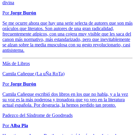
divina
Por
Jorge Burón
Se me ocurre ahora que hay una serie selecta de autores que son más
oráculos que literatos. Son autores de una gran radicalidad,
frecuentemente atípicos, con una cojera muy visible que les saca del
canon más normativo, más estandarizado, pero que inevitablemente
se alzan sobre la media musculosa con su gesto revolucionario, casi
antisistema.
Más de Libros
Camila Cañeque (La uÑa RoTa)
Por
Jorge Burón
Camila Cañeque escribió dos libros en los que no habla, y a la vez
su voz es la más poderosa y tronadora que yo veo en la literatura
actual española. Por desgracia, la hemos perdido tan pronto.
Padezco del Síndrome de Goodreads
Por
Alba Pla