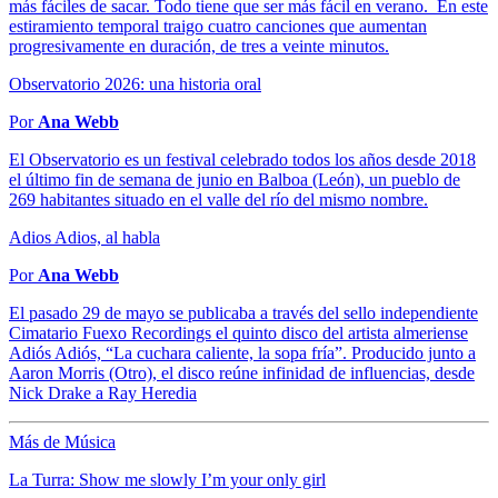
más fáciles de sacar. Todo tiene que ser más fácil en verano. En este
estiramiento temporal traigo cuatro canciones que aumentan
progresivamente en duración, de tres a veinte minutos.
Observatorio 2026: una historia oral
Por
Ana Webb
El Observatorio es un festival celebrado todos los años desde 2018
el último fin de semana de junio en Balboa (León), un pueblo de
269 habitantes situado en el valle del río del mismo nombre.
Adios Adios, al habla
Por
Ana Webb
El pasado 29 de mayo se publicaba a través del sello independiente
Cimatario Fuexo Recordings el quinto disco del artista almeriense
Adiós Adiós, “La cuchara caliente, la sopa fría”. Producido junto a
Aaron Morris (Otro), el disco reúne infinidad de influencias, desde
Nick Drake a Ray Heredia
Más de Música
La Turra: Show me slowly I’m your only girl