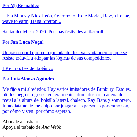
Por
Mj Bernáldez
+ Ela Minus y Nick León, Overmono, Role Model, Ravyn Lenae,
wave to earth, Hana Stretton...
Santander Music 2026: Por más festivales anti-scroll
Por
Jan Luca Nogal
Un paseo por la primera jornada del festival santanderino, que se
resiste todavía a adoptar las lógicas de sus competidores.
LP en noches del botánico
Por
Luis Alonso Agúndez
Me fijo a mi alrededor. Hay varios imitadores de Bunbury. Esto es,
pitillos negros o grises, generalmente adornados con cadena de
metal a la altura del bolsillo lateral, chaleco, Ray-Bans y sombrero.
Inmediatamente me culpo por juzgar a las personas por cómo son,
por cómo visten, por cómo esperan.
Abónate a sustrato.
Apoya el trabajo de
Ana Webb