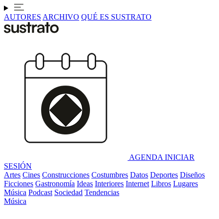
AUTORES
ARCHIVO
QUÉ ES SUSTRATO
AGENDA
INICIAR
SESIÓN
Artes
Cines
Construcciones
Costumbres
Datos
Deportes
Diseños
Ficciones
Gastronomía
Ideas
Interiores
Internet
Libros
Lugares
Música
Podcast
Sociedad
Tendencias
Música