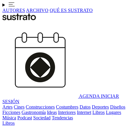
AUTORES
ARCHIVO
QUÉ ES SUSTRATO
AGENDA
INICIAR
SESIÓN
Artes
Cines
Construcciones
Costumbres
Datos
Deportes
Diseños
Ficciones
Gastronomía
Ideas
Interiores
Internet
Libros
Lugares
Música
Podcast
Sociedad
Tendencias
Libros