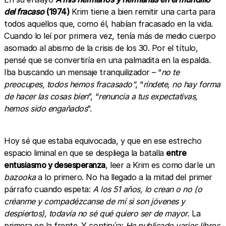
del fracaso
(1974)
Krim tiene a bien remitir una carta para
todos aquellos que, como él, habían fracasado en la vida.
Cuando lo leí por primera vez, tenía más de medio cuerpo
asomado al abismo de la crisis de los 30. Por el título,
pensé que se convertiría en una palmadita en la espalda.
Iba buscando un mensaje tranquilizador – “
no te
preocupes, todos hemos fracasado”
, “
ríndete, no hay forma
de hacer las cosas bien
”, “
renuncia a tus expectativas,
hemos sido engañados
”.
Hoy sé que estaba equivocada, y que en ese estrecho
espacio liminal en que se despliega la batalla
entre
entusiasmo y desesperanza
, leer a Krim es como darle un
bazooka
a lo primero. No ha llegado a la mitad del primer
párrafo cuando espeta:
A los 51 años, lo crean o no (o
créanme y compadézcanse de mí si son jóvenes y
despiertos), todavía no sé qué quiero ser de mayor.
La
primera en la frente. Y continúa:
He publicado varios libros