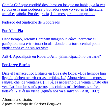
Camila Cañeque escribió dos libros en los que no habla, y a la vez
su voz es la más poderosa y tronadora que yo veo en la literatura
actual española. Por desgracia, la hemos perdido tan pronto.
Padezco del Síndrome de Goodreads
Por
Alba Pla
Hace tiempo, Jeremy Bentham imaginó la cárcel perfecta: el
panóptico, una estructura circular donde una torre central podía
vigilar cada celda sin ser vista
Arlt 4: Apocalipsis en Roberto Arlt: ¿Emancipación o barbarie?
Por
Jorge Burón
Dice el farmacéutico Ergueta en Los siete locos: «Los tiempos han
llegado, deben ocurrir cosas terribles. [...] Ahora vienen tiempos de
sangre, che, de venganza. [...] Sí, es necesario que venga Cristo otra
vez. Los hombres más perros, los cínicos más letrinosos sufren
todavía. Y si él no viene, ¿quién nos va a salvar?» (Arlt, 1997)
Abónate a sustrato.
Apoya el trabajo de
Carlota Bergillos