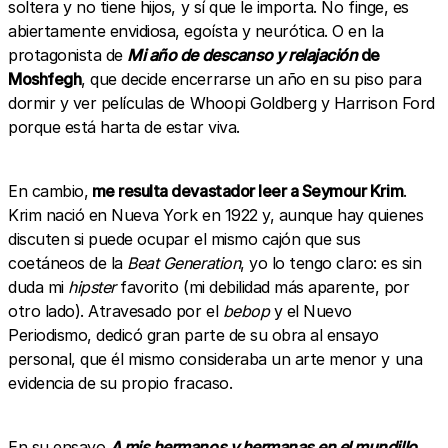
soltera y no tiene hijos, y sí que le importa. No finge, es
abiertamente envidiosa, egoísta y neurótica. O en la
protagonista de
Mi año de descanso y relajación
de
Moshfegh
, que decide encerrarse un año en su piso para
dormir y ver películas de Whoopi Goldberg y Harrison Ford
porque está harta de estar viva.
En cambio,
me resulta devastador leer a Seymour Krim
.
Krim nació en Nueva York en 1922 y, aunque hay quienes
discuten si puede ocupar el mismo cajón que sus
coetáneos de la
Beat Generation
, yo lo tengo claro: es sin
duda mi
hipster
favorito (mi debilidad más aparente, por
otro lado). Atravesado por el
bebop
y el Nuevo
Periodismo, dedicó gran parte de su obra al ensayo
personal, que él mismo consideraba un arte menor y una
evidencia de su propio fracaso.
En su ensayo
A mis hermanos y hermanas en el mundillo