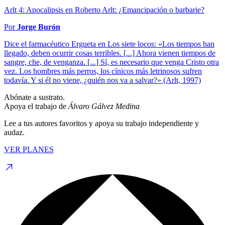
Arlt 4: Apocalipsis en Roberto Arlt: ¿Emancipación o barbarie?
Por
Jorge Burón
Dice el farmacéutico Ergueta en Los siete locos: «Los tiempos han
llegado, deben ocurrir cosas terribles. [...] Ahora vienen tiempos de
sangre, che, de venganza. [...] Sí, es necesario que venga Cristo otra
vez. Los hombres más perros, los cínicos más letrinosos sufren
todavía. Y si él no viene, ¿quién nos va a salvar?» (Arlt, 1997)
Abónate a sustrato.
Apoya el trabajo de
Álvaro Gálvez Medina
Lee a tus autores favoritos y apoya su trabajo independiente y
audaz.
VER PLANES