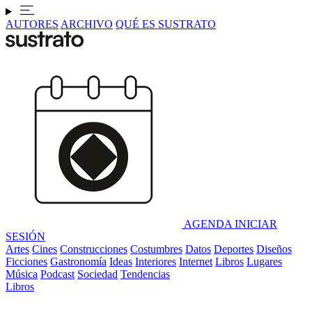
AUTORES
ARCHIVO
QUÉ ES SUSTRATO
AGENDA
INICIAR
SESIÓN
Artes
Cines
Construcciones
Costumbres
Datos
Deportes
Diseños
Ficciones
Gastronomía
Ideas
Interiores
Internet
Libros
Lugares
Música
Podcast
Sociedad
Tendencias
Libros