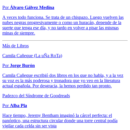
Por
Álvaro Gálvez Medina
A veces todo funciona. Se trata de un chispazo. Luego vuelven las
nubes negras progresivamente o como un huracán, depende de la
suerte que tenga ese día, y no tardo en volver a pisar las mismas
minas de siempre.
Más de Libros
Camila Cañeque (La uÑa RoTa)
Por
Jorge Burón
Camila Cañeque escribió dos libros en los que no habla, y a la vez
su voz es la más poderosa y tronadora que yo veo en la literatura
actual española. Por desgracia, la hemos perdido tan pronto.
Padezco del Síndrome de Goodreads
Por
Alba Pla
Hace tiempo, Jeremy Bentham imaginó la cárcel perfecta: el
panóptico, una estructura circular donde una torre central podía
vigilar cada celda sin ser vista