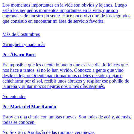
Los momentos importantes en la vida son obvios y lejanos. Luego
están los pequeños momentos importantes en la vida, que son
engranajes de nuestro presente. Hace poco viví uno de los segundos,
que consistió en encontrar mi área de servicio favorita.
Más de Costumbres
Xiringüelu y nada más
Por
Álvaro Boro
Es imposible que les cuente lo bueno que es este día, lo felices que
nos hace a tantos, si no lo han vivido. Conozco a gente que vino
desde el lejano Oriente para tomar unos culetes de sidra, dejarse
achicharrar por el sol, recibir unos abrazos y respirar ese polvillo de
la arena y quitar mocos negros dos o tres días después.
No entender
Por
María del Mar Ramón
Estoy en una charla con amigas nuevas. Son todas de acá y, además,
todas se conocen.
No Sex #65: Apología de las rupturas veraniegas