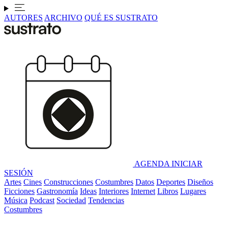
AUTORES
ARCHIVO
QUÉ ES SUSTRATO
AGENDA
INICIAR
SESIÓN
Artes
Cines
Construcciones
Costumbres
Datos
Deportes
Diseños
Ficciones
Gastronomía
Ideas
Interiores
Internet
Libros
Lugares
Música
Podcast
Sociedad
Tendencias
Costumbres