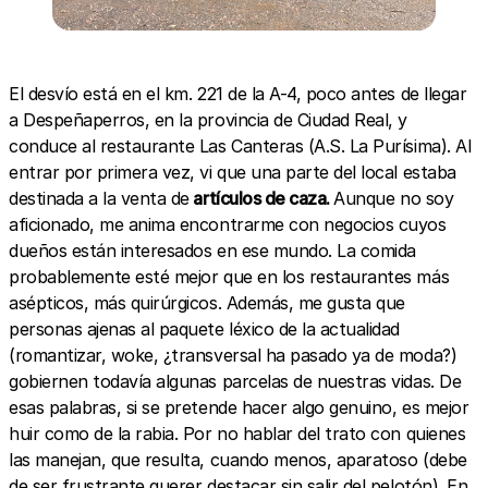
El desvío está en el km. 221 de la A-4, poco antes de llegar
a Despeñaperros, en la provincia de Ciudad Real, y
conduce al restaurante Las Canteras (A.S. La Purísima). Al
entrar por primera vez, vi que una parte del local estaba
destinada a la venta de
artículos de caza.
Aunque no soy
aficionado, me anima encontrarme con negocios cuyos
dueños están interesados en ese mundo. La comida
probablemente esté mejor que en los restaurantes más
asépticos, más quirúrgicos. Además, me gusta que
personas ajenas al paquete léxico de la actualidad
(romantizar, woke, ¿transversal ha pasado ya de moda?)
gobiernen todavía algunas parcelas de nuestras vidas. De
esas palabras, si se pretende hacer algo genuino, es mejor
huir como de la rabia. Por no hablar del trato con quienes
las manejan, que resulta, cuando menos, aparatoso (debe
de ser frustrante querer destacar sin salir del pelotón). En