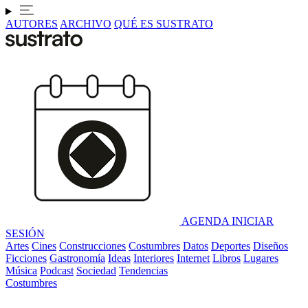
AUTORES
ARCHIVO
QUÉ ES SUSTRATO
AGENDA
INICIAR
SESIÓN
Artes
Cines
Construcciones
Costumbres
Datos
Deportes
Diseños
Ficciones
Gastronomía
Ideas
Interiores
Internet
Libros
Lugares
Música
Podcast
Sociedad
Tendencias
Costumbres