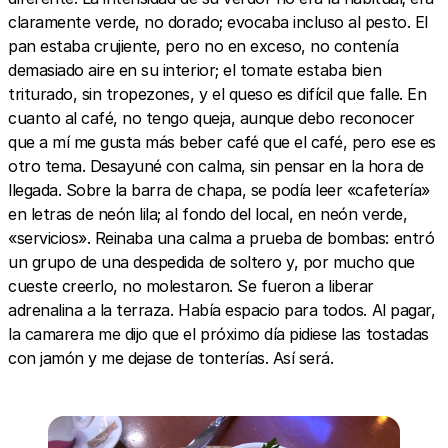
claramente verde, no dorado; evocaba incluso al pesto. El
pan estaba crujiente, pero no en exceso, no contenía
demasiado aire en su interior; el tomate estaba bien
triturado, sin tropezones, y el queso es difícil que falle. En
cuanto al café, no tengo queja, aunque debo reconocer
que a mí me gusta más beber café que el café, pero ese es
otro tema. Desayuné con calma, sin pensar en la hora de
llegada. Sobre la barra de chapa, se podía leer «cafetería»
en letras de neón lila; al fondo del local, en neón verde,
«servicios». Reinaba una calma a prueba de bombas: entró
un grupo de una despedida de soltero y, por mucho que
cueste creerlo, no molestaron. Se fueron a liberar
adrenalina a la terraza. Había espacio para todos. Al pagar,
la camarera me dijo que el próximo día pidiese las tostadas
con jamón y me dejase de tonterías. Así será.