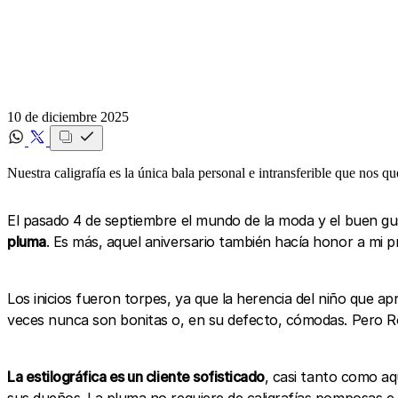
10 de diciembre 2025
Nuestra caligrafía es la única bala personal e intransferible que nos qu
El pasado 4 de septiembre el mundo de la moda y el buen gu
pluma
. Es más, aquel aniversario también hacía honor a mi pr
Los inicios fueron torpes, ya que la herencia del niño que apr
veces nunca son bonitas o, en su defecto, cómodas. Pero Rom
La estilográfica es un cliente sofisticado
, casi tanto como aq
sus dueños. La pluma no requiere de caligrafías pomposas e i