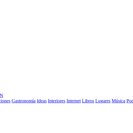
ÓN
ciones
Gastronomía
Ideas
Interiores
Internet
Libros
Lugares
Música
Pod