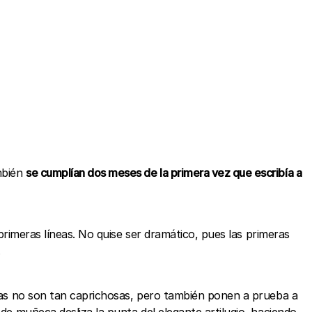
mbién
se cumplían dos meses de la primera vez que escribía a
 primeras líneas. No quise ser dramático, pues las primeras
.
stas no son tan caprichosas, pero también ponen a prueba a
de muñeca desliza la punta del elegante artilugio, haciendo