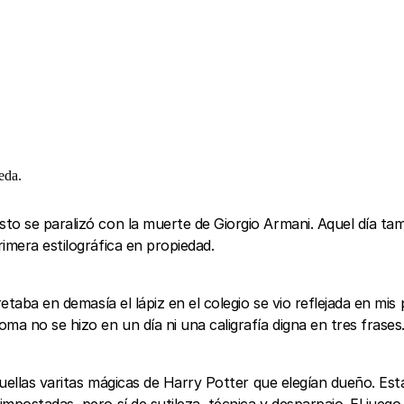
eda.
sto se paralizó con la muerte de Giorgio Armani. Aquel día ta
imera estilográfica en propiedad.
etaba en demasía el lápiz en el colegio se vio reflejada en mis
a no se hizo en un día ni una caligrafía digna en tres frases
uellas varitas mágicas de Harry Potter que elegían dueño. E
mpostadas, pero sí de sutileza, técnica y desparpajo. El juego 