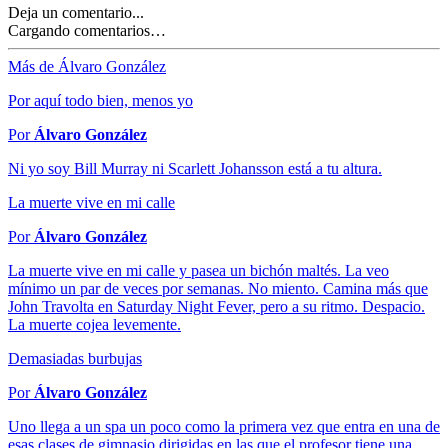
Deja un comentario...
Cargando comentarios…
Más de Álvaro González
Por aquí todo bien, menos yo
Por
Álvaro González
Ni yo soy Bill Murray ni Scarlett Johansson está a tu altura.
La muerte vive en mi calle
Por
Álvaro González
La muerte vive en mi calle y pasea un bichón maltés. La veo
mínimo un par de veces por semanas. No miento. Camina más que
John Travolta en Saturday Night Fever, pero a su ritmo. Despacio.
La muerte cojea levemente.
Demasiadas burbujas
Por
Álvaro González
Uno llega a un spa un poco como la primera vez que entra en una de
esas clases de gimnasio dirigidas en las que el profesor tiene una