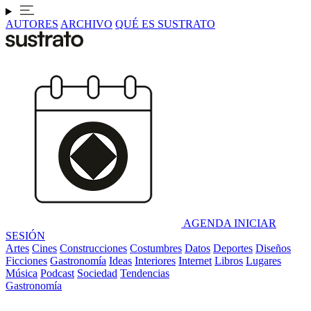
AUTORES
ARCHIVO
QUÉ ES SUSTRATO
AGENDA
INICIAR
SESIÓN
Artes
Cines
Construcciones
Costumbres
Datos
Deportes
Diseños
Ficciones
Gastronomía
Ideas
Interiores
Internet
Libros
Lugares
Música
Podcast
Sociedad
Tendencias
Gastronomía