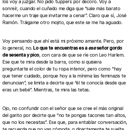
los voy a juzgar. No pido tuppers por decoro. Voy a
sonreír, cuando el cuñado me diga que “sale más barato
hacerme un traje que invitarme a cenar”. Claro que sí, José
Ramón. Tráigame otro mojito, que este se me ha aguado.
Voy pensando que ahí está mi próximo amante. Pero, por
lo general, no.
Lo que te encuentras es a
ese
señor gordo
de sesenta y pico
, con cara de que se ríe con Leo Harlem.
Ese que te mira desde la barra, como si quisiera
preguntarte el color de tu ropa interior, pero como “hay
que tener cuidado, porque hoy a la mínima las feminazis te
denuncian”, se limita a decirte que “él te conocía desde que
eras un bebé”. Mientras, te mira las tetas.
Ojo, no confundir con el señor que se cree el más original
del garito por decirte que “no te pongas tacones tan altos,
que no los necesitas”. Ese que, para entablar conversación,
te recuerda que no vas cómoda, o directamente te suelta