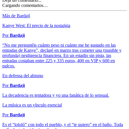
Deja un comentario...
Cargando comentarios…
Más de Bardají
Kanye West: El precio de la nostalgia
Por
Bardají
“No me preguntéis cuánto peso ni cuánto me he gastado en las
entradas de Kanye”, declaré en marzo tras cometer una (punible y
profunda) negligencia financiera. En un estadio sin pista, las
entradas costaban entre 225 y 335 euros, 400 en VIP y 600 en
palcos.
En defensa del abismo
Por
Bardají
La decadencia es tentadora y yo una fanática de lo sensual.
La música es un vínculo esencial
Por
Bardají
Es el “lololó” con todo el pueblo, y el “te quiero” en el baño. Toda