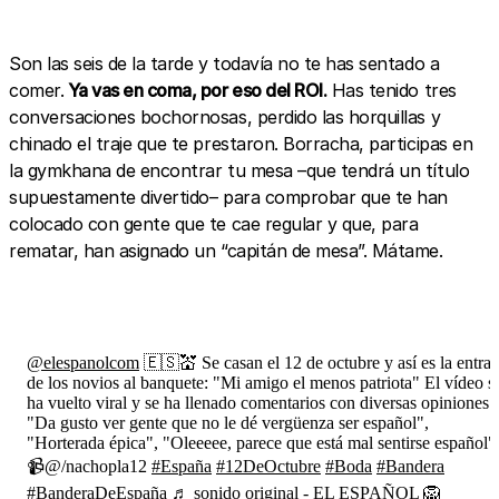
Son las seis de la tarde y todavía no te has sentado a
comer.
Ya vas en coma, por eso del ROI.
Has tenido tres
conversaciones bochornosas, perdido las horquillas y
chinado el traje que te prestaron. Borracha, participas en
la gymkhana de encontrar tu mesa –que tendrá un título
supuestamente divertido– para comprobar que te han
colocado con gente que te cae regular y que, para
rematar, han asignado un “capitán de mesa”. Mátame.
@elespanolcom
🇪🇸💒 Se casan el 12 de octubre y así es la entra
de los novios al banquete: "Mi amigo el menos patriota" El vídeo s
ha vuelto viral y se ha llenado comentarios con diversas opiniones:
"Da gusto ver gente que no le dé vergüenza ser español",
"Horterada épica", "Oleeeee, parece que está mal sentirse español"
📹@/nachopla12
#España
#12DeOctubre
#Boda
#Bandera
#BanderaDeEspaña
♬ sonido original - EL ESPAÑOL 🦁