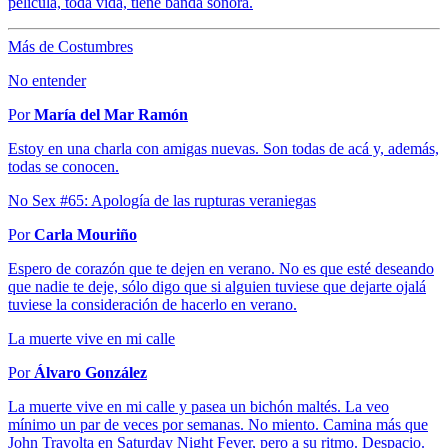
película, toda vida, tiene banda sonora.
Más de Costumbres
No entender
Por
María del Mar Ramón
Estoy en una charla con amigas nuevas. Son todas de acá y, además,
todas se conocen.
No Sex #65: Apología de las rupturas veraniegas
Por
Carla Mouriño
Espero de corazón que te dejen en verano. No es que esté deseando
que nadie te deje, sólo digo que si alguien tuviese que dejarte ojalá
tuviese la consideración de hacerlo en verano.
La muerte vive en mi calle
Por
Álvaro González
La muerte vive en mi calle y pasea un bichón maltés. La veo
mínimo un par de veces por semanas. No miento. Camina más que
John Travolta en Saturday Night Fever, pero a su ritmo. Despacio.