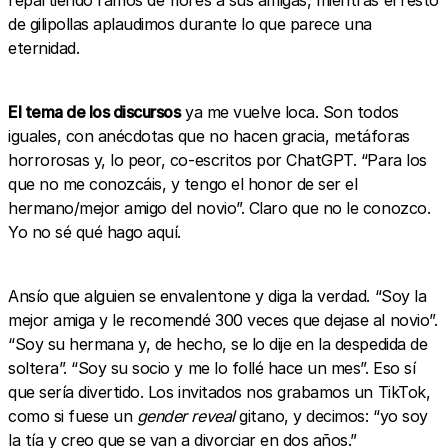
repartiendo ramos de flores a sus amigas, mientras el resto
de gilipollas aplaudimos durante lo que parece una
eternidad.
El tema de los discursos
ya me vuelve loca. Son todos
iguales, con anécdotas que no hacen gracia, metáforas
horrorosas y, lo peor, co-escritos por ChatGPT. “Para los
que no me conozcáis, y tengo el honor de ser el
hermano/mejor amigo del novio”. Claro que no le conozco.
Yo no sé qué hago aquí.
Ansío que alguien se envalentone y diga la verdad. “Soy la
mejor amiga y le recomendé 300 veces que dejase al novio”.
“Soy su hermana y, de hecho, se lo dije en la despedida de
soltera”. “Soy su socio y me lo follé hace un mes”. Eso sí
que sería divertido. Los invitados nos grabamos un TikTok,
como si fuese un
gender reveal
gitano, y decimos: “yo soy
la tía y creo que se van a divorciar en dos años.”