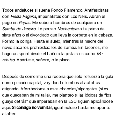
Todos andaluces si suena Fondo Flamenco. Antifascistas
con
Fiesta Pagana
, imperialistas con Los Nikis. Abran el
pogo en
Pepas
. Me subo a hombros de cualquiera en
Samba de Janeiro
. Le perreo
Nochentera
a tu prima de
siete años o al divorciado que lleva la corbata en la cabeza.
Formo la conga. Hasta el suelo, mientras la madre del
novio saca los prohibidos: los de zumba. En tacones, me
hago un sprint desde el baño a la pista si escucho
Me
rehúso
. Apártese, señora, o la placo.
Después de comerme una recena que sólo refuerza la gula
como pecado capital, voy dando tumbos al autobús
asignado. Aferrándome a esas chanclas/alpargatas (si es
que quedaban de mi talla), me planteo si las lógicas de “los
guays detrás” que imperaban en la ESO siguen aplicándose
aquí.
Si consigo no vomitar
, igual incluso hasta me apunto
al after.