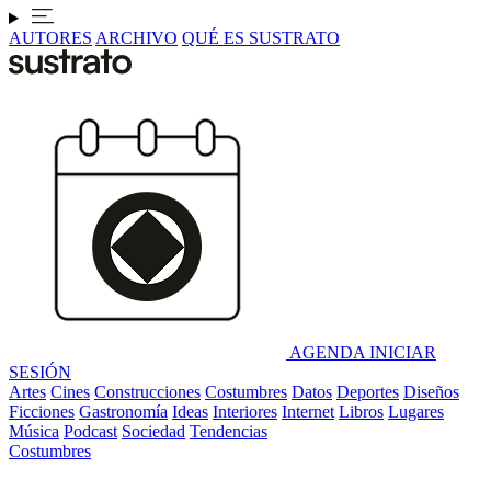
AUTORES
ARCHIVO
QUÉ ES SUSTRATO
AGENDA
INICIAR
SESIÓN
Artes
Cines
Construcciones
Costumbres
Datos
Deportes
Diseños
Ficciones
Gastronomía
Ideas
Interiores
Internet
Libros
Lugares
Música
Podcast
Sociedad
Tendencias
Costumbres