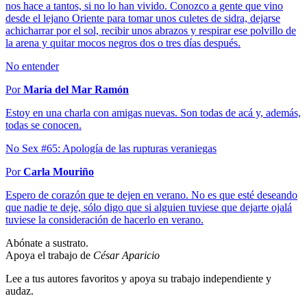
nos hace a tantos, si no lo han vivido. Conozco a gente que vino
desde el lejano Oriente para tomar unos culetes de sidra, dejarse
achicharrar por el sol, recibir unos abrazos y respirar ese polvillo de
la arena y quitar mocos negros dos o tres días después.
No entender
Por
María del Mar Ramón
Estoy en una charla con amigas nuevas. Son todas de acá y, además,
todas se conocen.
No Sex #65: Apología de las rupturas veraniegas
Por
Carla Mouriño
Espero de corazón que te dejen en verano. No es que esté deseando
que nadie te deje, sólo digo que si alguien tuviese que dejarte ojalá
tuviese la consideración de hacerlo en verano.
Abónate a sustrato.
Apoya el trabajo de
César Aparicio
Lee a tus autores favoritos y apoya su trabajo independiente y
audaz.