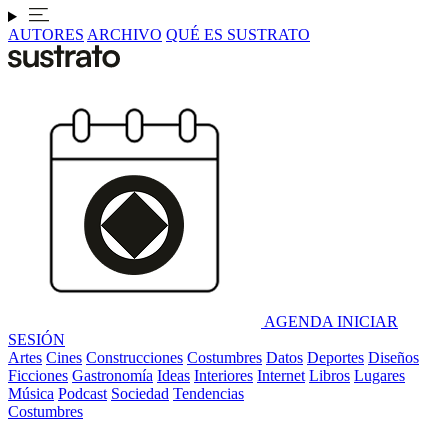
AUTORES
ARCHIVO
QUÉ ES SUSTRATO
AGENDA
INICIAR
SESIÓN
Artes
Cines
Construcciones
Costumbres
Datos
Deportes
Diseños
Ficciones
Gastronomía
Ideas
Interiores
Internet
Libros
Lugares
Música
Podcast
Sociedad
Tendencias
Costumbres