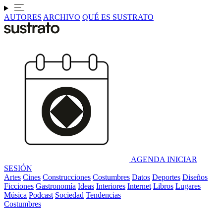
AUTORES
ARCHIVO
QUÉ ES SUSTRATO
AGENDA
INICIAR
SESIÓN
Artes
Cines
Construcciones
Costumbres
Datos
Deportes
Diseños
Ficciones
Gastronomía
Ideas
Interiores
Internet
Libros
Lugares
Música
Podcast
Sociedad
Tendencias
Costumbres