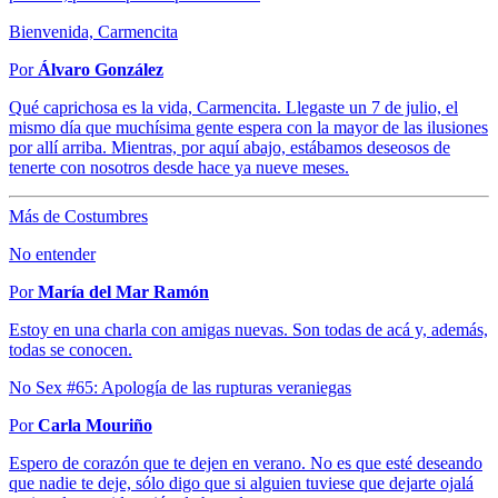
Bienvenida, Carmencita
Por
Álvaro González
Qué caprichosa es la vida, Carmencita. Llegaste un 7 de julio, el
mismo día que muchísima gente espera con la mayor de las ilusiones
por allí arriba. Mientras, por aquí abajo, estábamos deseosos de
tenerte con nosotros desde hace ya nueve meses.
Más de Costumbres
No entender
Por
María del Mar Ramón
Estoy en una charla con amigas nuevas. Son todas de acá y, además,
todas se conocen.
No Sex #65: Apología de las rupturas veraniegas
Por
Carla Mouriño
Espero de corazón que te dejen en verano. No es que esté deseando
que nadie te deje, sólo digo que si alguien tuviese que dejarte ojalá