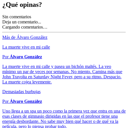
¿Qué opinas?
Sin comentarios
Deja un comentario...
Cargando comentarios…
Más de Álvaro González
La muerte vive en mi calle
Por
Álvaro González
La muerte vive en mi calle y pasea un bichón maltés. La veo
mínimo un par de veces por semanas. No miento. Camina más que
John Travolta en Saturday Night Fever, pero a su ritmo. Despacio.
La muerte cojea levemente.
Demasiadas burbujas
Por
Álvaro González
Uno llega a un spa un poco como la primera vez que entra en una de
esas clases de gimnasio dirigidas en las que el profesor tiene una
energía desbordante. No sabe muy bien qué hacer o de qué va la
película, pero lo piensa probar todo.