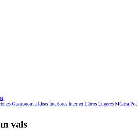
ÓN
ciones
Gastronomía
Ideas
Interiores
Internet
Libros
Lugares
Música
Pod
un vals