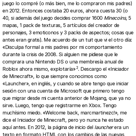
juego lo compré (o más bien, me lo compraron mis padres)
en 2012. Entonces costaba 20 euros, ahora cuesta 30 (o
40, si además del juego decides comprar 1600
Minecoins
, 5
mapas, 1 pack de texturas, 5 artículos del creador de
personajes, 3 emoticonos y 3 packs de aspectos; cosas que
antes eran gratis). Me acuerdo de un tuit que vi el otro día:
«Disculpa formal a mis padres por mi comportamiento
durante la crisis de 2008. Si alguien me pidiese que le
comprara una Nintendo DS o una membresía anual de
2
Roblox ahora mismo, explotaría»
. Descargo el «Iniciador
de Minecraft», lo que siempre conocimos como
«Launcher», en inglés, y cuando se abre tengo que iniciar
sesión con una cuenta de Microsoft que primero tengo
que migrar desde mi cuenta anterior de Mojang, que ya no
sirve. Luego, tengo que registrarme en Xbox. Tengo
muchísimo miedo. «Welcome back, marcmartinezc!», me
dice el Iniciador de Minecraft, pero yo nunca he estado
aquí antes. En 2012, la página de inicio del
launcher
era un
texto en formato HTML con los cambios de las nuevas