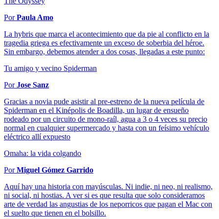
The Odyssey
Por
Paula Amo
La hybris que marca el acontecimiento que da pie al conflicto en la
tragedia griega es efectivamente un exceso de soberbia del héroe.
Sin embargo, debemos atender a dos cosas, llegadas a este punto:
Tu amigo y vecino Spiderman
Por
Jose Sanz
Gracias a novia pude asistir al pre-estreno de la nueva película de
Spiderman en el Kinépolis de Boadilla, un lugar de ensueño
rodeado por un circuito de mono-raíl, agua a 3 o 4 veces su precio
normal en cualquier supermercado y hasta con un feísimo vehículo
eléctrico allí expuesto
Omaha: la vida colgando
Por
Miguel Gómez Garrido
Aquí hay una historia con mayúsculas. Ni indie, ni neo, ni realismo,
ni social, ni hostias. A ver si es que resulta que solo consideramos
arte de verdad las angustias de los neporricos que pagan el Mac con
el suelto que tienen en el bolsillo.