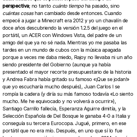
perspectiva
; no tanto
cuánto tiempo
ha pasado, sino
cuántas cosas
han cambiado desde entonces. Cuando
empecé a jugar a Minecraft era 2012 y yo un chavalín de
doce años descubriendo la versión 1.2.5 del juego en el
portátil, un ACER con Windows Vista, del padre de un
amigo del que ya no sé nada. Mientras yo me pasaba las
tardes en un mundo de cubos con la música apagada
porque a veces me daba miedo, Rajoy no llevaba ni un año
siendo presidente del Gobierno (aunque ya había
presentado el mayor recorte presupuestario de la historia
y Andrea Fabra había gritado su famoso «¡Que se jodan!»
que yo escucharía mucho después), Juan Carlos I se
rompía la cadera (y diría su más famoso todavía «Lo siento
mucho. Me he equivocado y no volverá a ocurrir»),
Santiago Carrillo fallecía, Esperanza Aguirre dimitía, y la
Selección Española de Del Bosque le ganaba 4-0 a Italia y
conseguía su tercera Eurocopa. Jugué, primero, en ese
portátil que no era mío. Después, en uno que sí lo fue