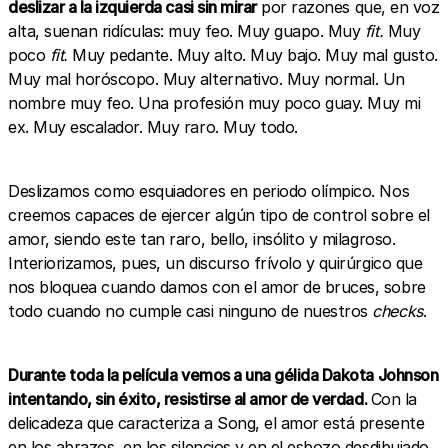
deslizar a la izquierda casi sin mirar
por razones que, en voz
alta, suenan ridículas: muy feo. Muy guapo. Muy
fit.
Muy
poco
fit.
Muy pedante. Muy alto. Muy bajo. Muy mal gusto.
Muy mal horóscopo. Muy alternativo. Muy normal. Un
nombre muy feo. Una profesión muy poco guay. Muy mi
ex. Muy escalador. Muy raro. Muy todo.
Deslizamos como esquiadores en periodo olímpico. Nos
creemos capaces de ejercer algún tipo de control sobre el
amor, siendo este tan raro, bello, insólito y milagroso.
Interiorizamos, pues, un discurso frívolo y quirúrgico que
nos bloquea cuando damos con el amor de bruces, sobre
todo cuando no cumple casi ninguno de nuestros
checks
.
Durante toda la película vemos a una gélida Dakota Johnson
intentando, sin éxito, resistirse al amor de verdad.
Con la
delicadeza que caracteriza a Song, el amor está presente
en los abrazos, en los silencios y en el esbozo desdibujado