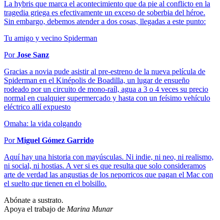
La hybris que marca el acontecimiento que da pie al conflicto en la
tragedia griega es efectivamente un exceso de soberbia del héroe.
Sin embargo, debemos atender a dos cosas, llegadas a este punto:
Tu amigo y vecino Spiderman
Por
Jose Sanz
Gracias a novia pude asistir al pre-estreno de la nueva película de
Spiderman en el Kinépolis de Boadilla, un lugar de ensueño
rodeado por un circuito de mono-raíl, agua a 3 o 4 veces su precio
normal en cualquier supermercado y hasta con un feísimo vehículo
eléctrico allí expuesto
Omaha: la vida colgando
Por
Miguel Gómez Garrido
Aquí hay una historia con mayúsculas. Ni indie, ni neo, ni realismo,
ni social, ni hostias. A ver si es que resulta que solo consideramos
arte de verdad las angustias de los neporricos que pagan el Mac con
el suelto que tienen en el bolsillo.
Abónate a sustrato.
Apoya el trabajo de
Marina Munar