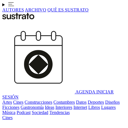
AUTORES
ARCHIVO
QUÉ ES SUSTRATO
AGENDA
INICIAR
SESIÓN
Artes
Cines
Construcciones
Costumbres
Datos
Deportes
Diseños
Ficciones
Gastronomía
Ideas
Interiores
Internet
Libros
Lugares
Música
Podcast
Sociedad
Tendencias
Cines