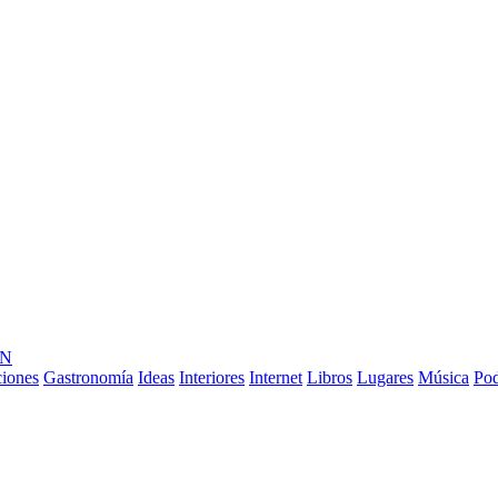
ÓN
ciones
Gastronomía
Ideas
Interiores
Internet
Libros
Lugares
Música
Pod