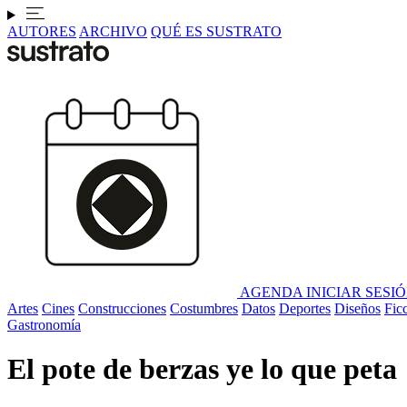
AUTORES
ARCHIVO
QUÉ ES SUSTRATO
AGENDA
INICIAR SESI
Artes
Cines
Construcciones
Costumbres
Datos
Deportes
Diseños
Fic
Gastronomía
El pote de berzas ye lo que peta