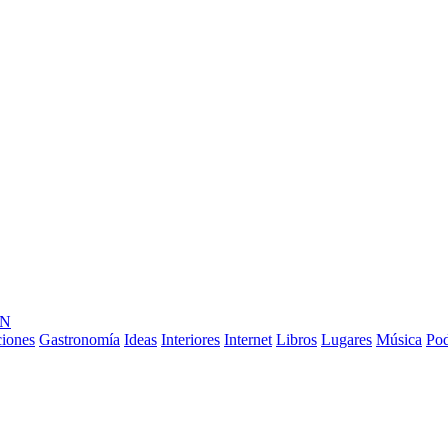
ÓN
ciones
Gastronomía
Ideas
Interiores
Internet
Libros
Lugares
Música
Pod