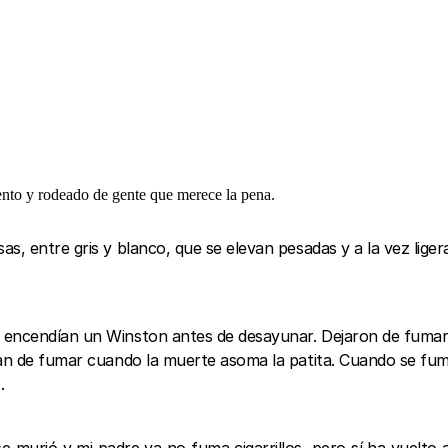
ento y rodeado de gente que merece la pena.
, entre gris y blanco, que se elevan pesadas y a la vez ligeras
 encendían un Winston antes de desayunar. Dejaron de fumar c
jan de fumar cuando la muerte asoma la patita. Cuando se fum
.
murió y mi padre ya no fuma cigarrillos, pero sí ha vuelto a 