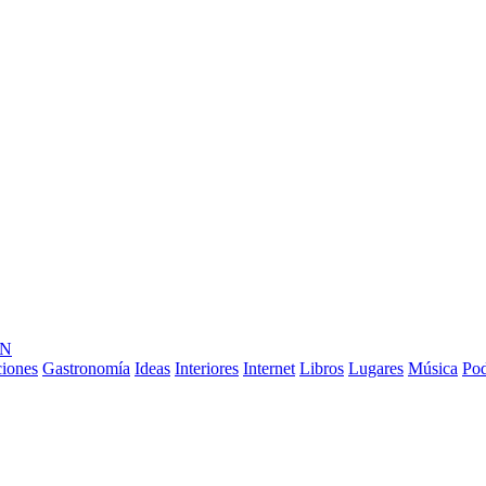
ÓN
ciones
Gastronomía
Ideas
Interiores
Internet
Libros
Lugares
Música
Pod