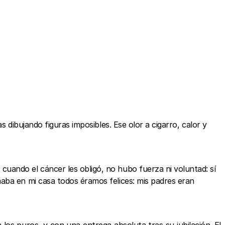
 dibujando figuras imposibles. Ese olor a cigarro, calor y
uando el cáncer les obligó, no hubo fuerza ni voluntad: sí
aba en mi casa todos éramos felices: mis padres eran
los puros, y con una entrega absoluta tras su jubilación. El