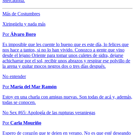
Mercadona.
Más de Costumbres
Xiringüelu y nada más
Por
Álvaro Boro
Es imposible que les cuente lo bueno que es este día, lo felices que
nos hace a tantos, si no lo han vivido. Conozco a gente que vino
desde el lejano Oriente para tomar unos culetes de sidra, dejarse
achicharrar por el sol, recibir unos abrazos y respirar ese polvillo de
la arena y quitar mocos negros dos o tres días después.
No entender
Por
María del Mar Ramón
Estoy en una charla con amigas nuevas. Son todas de acá y, además,
todas se conocen.
No Sex #65: Apología de las rupturas veraniegas
Por
Carla Mouriño
Espero de corazón que te dejen en verano. No es que esté deseando