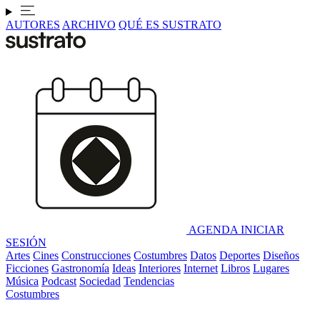
AUTORES
ARCHIVO
QUÉ ES SUSTRATO
AGENDA
INICIAR
SESIÓN
Artes
Cines
Construcciones
Costumbres
Datos
Deportes
Diseños
Ficciones
Gastronomía
Ideas
Interiores
Internet
Libros
Lugares
Música
Podcast
Sociedad
Tendencias
Costumbres