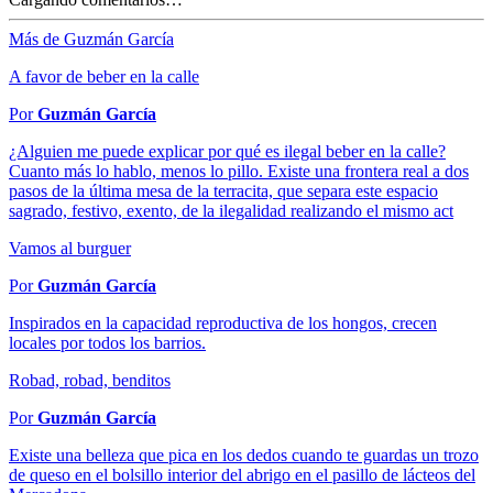
Más de Guzmán García
A favor de beber en la calle
Por
Guzmán García
¿Alguien me puede explicar por qué es ilegal beber en la calle?
Cuanto más lo hablo, menos lo pillo. Existe una frontera real a dos
pasos de la última mesa de la terracita, que separa este espacio
sagrado, festivo, exento, de la ilegalidad realizando el mismo act
Vamos al burguer
Por
Guzmán García
Inspirados en la capacidad reproductiva de los hongos, crecen
locales por todos los barrios.
Robad, robad, benditos
Por
Guzmán García
Existe una belleza que pica en los dedos cuando te guardas un trozo
de queso en el bolsillo interior del abrigo en el pasillo de lácteos del