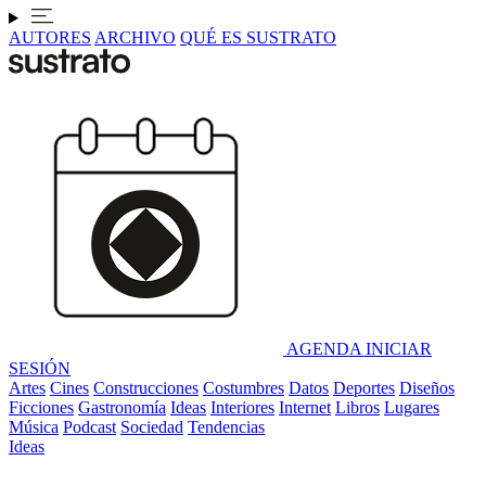
AUTORES
ARCHIVO
QUÉ ES SUSTRATO
AGENDA
INICIAR
SESIÓN
Artes
Cines
Construcciones
Costumbres
Datos
Deportes
Diseños
Ficciones
Gastronomía
Ideas
Interiores
Internet
Libros
Lugares
Música
Podcast
Sociedad
Tendencias
Ideas