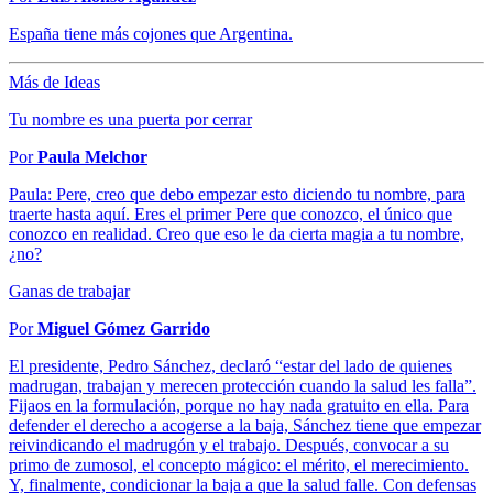
España tiene más cojones que Argentina.
Más de Ideas
Tu nombre es una puerta por cerrar
Por
Paula Melchor
Paula: Pere, creo que debo empezar esto diciendo tu nombre, para
traerte hasta aquí. Eres el primer Pere que conozco, el único que
conozco en realidad. Creo que eso le da cierta magia a tu nombre,
¿no?
Ganas de trabajar
Por
Miguel Gómez Garrido
El presidente, Pedro Sánchez, declaró “estar del lado de quienes
madrugan, trabajan y merecen protección cuando la salud les falla”.
Fijaos en la formulación, porque no hay nada gratuito en ella. Para
defender el derecho a acogerse a la baja, Sánchez tiene que empezar
reivindicando el madrugón y el trabajo. Después, convocar a su
primo de zumosol, el concepto mágico: el mérito, el merecimiento.
Y, finalmente, condicionar la baja a que la salud falle. Con defensas