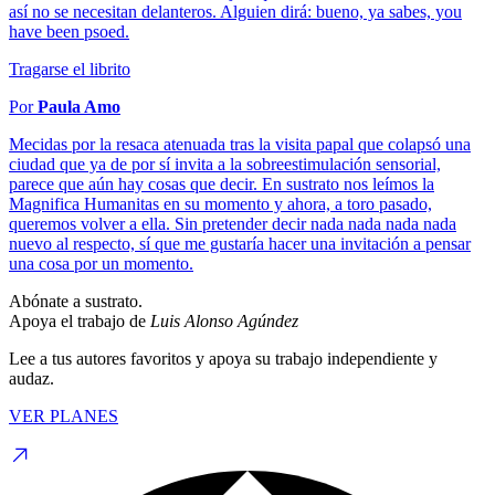
así no se necesitan delanteros. Alguien dirá: bueno, ya sabes, you
have been psoed.
Tragarse el librito
Por
Paula Amo
Mecidas por la resaca atenuada tras la visita papal que colapsó una
ciudad que ya de por sí invita a la sobreestimulación sensorial,
parece que aún hay cosas que decir. En sustrato nos leímos la
Magnifica Humanitas en su momento y ahora, a toro pasado,
queremos volver a ella. Sin pretender decir nada nada nada nada
nuevo al respecto, sí que me gustaría hacer una invitación a pensar
una cosa por un momento.
Abónate a sustrato.
Apoya el trabajo de
Luis Alonso Agúndez
Lee a tus autores favoritos y apoya su trabajo independiente y
audaz.
VER PLANES