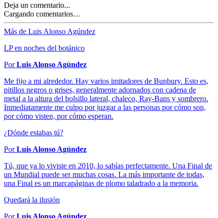
Deja un comentario...
Cargando comentarios…
Más de Luis Alonso Agúndez
LP en noches del botánico
Por
Luis Alonso Agúndez
Me fijo a mi alrededor. Hay varios imitadores de Bunbury. Esto es,
pitillos negros o grises, generalmente adornados con cadena de
metal a la altura del bolsillo lateral, chaleco, Ray-Bans y sombrero.
Inmediatamente me culpo por juzgar a las personas por cómo son,
por cómo visten, por cómo esperan.
¿Dónde estabas tú?
Por
Luis Alonso Agúndez
Tú, que ya lo viviste en 2010, lo sabías perfectamente. Una Final de
un Mundial puede ser muchas cosas. La más importante de todas,
una Final es un marcapáginas de plomo taladrado a la memoria.
Quedará la ilusión
Por
Luis Alonso Agúndez