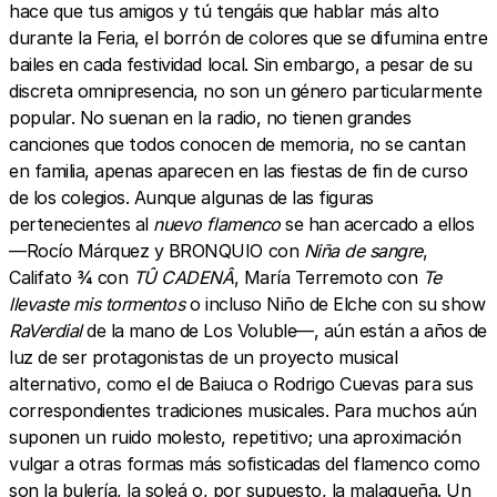
hace que tus amigos y tú tengáis que hablar más alto
durante la Feria, el borrón de colores que se difumina entre
bailes en cada festividad local. Sin embargo, a pesar de su
discreta omnipresencia, no son un género particularmente
popular. No suenan en la radio, no tienen grandes
canciones que todos conocen de memoria, no se cantan
en familia, apenas aparecen en las fiestas de fin de curso
de los colegios. Aunque algunas de las figuras
pertenecientes al
nuevo flamenco
se han acercado a ellos
—Rocío Márquez y BRONQUIO con
Niña de sangre
,
Califato ¾ con
TÛ CADENÂ
, María Terremoto con
Te
llevaste mis tormentos
o incluso Niño de Elche con su show
RaVerdial
de la mano de Los Voluble—, aún están a años de
luz de ser protagonistas de un proyecto musical
alternativo, como el de Baiuca o Rodrigo Cuevas para sus
correspondientes tradiciones musicales. Para muchos aún
suponen un ruido molesto, repetitivo; una aproximación
vulgar a otras formas más sofisticadas del flamenco como
son la bulería, la soleá o, por supuesto, la malagueña. Un