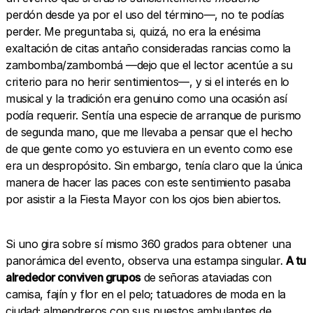
perdón desde ya por el uso del término—, no te podías
perder. Me preguntaba si, quizá, no era la enésima
exaltación de citas antaño consideradas rancias como la
zambomba/zambombá —dejo que el lector acentúe a su
criterio para no herir sentimientos—, y si el interés en lo
musical y la tradición era genuino como una ocasión así
podía requerir. Sentía una especie de arranque de purismo
de segunda mano, que me llevaba a pensar que el hecho
de que gente como yo estuviera en un evento como ese
era un despropósito. Sin embargo, tenía claro que la única
manera de hacer las paces con este sentimiento pasaba
por asistir a la Fiesta Mayor con los ojos bien abiertos.
Si uno gira sobre sí mismo 360 grados para obtener una
panorámica del evento, observa una estampa singular.
A tu
alrededor conviven grupos
de señoras ataviadas con
camisa, fajín y flor en el pelo; tatuadores de moda en la
ciudad; almendreros con sus puestos ambulantes de