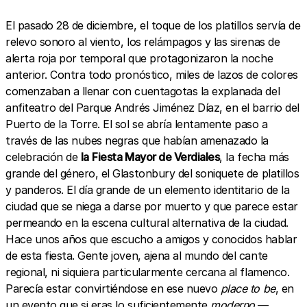
El pasado 28 de diciembre, el toque de los platillos servía de
relevo sonoro al viento, los relámpagos y las sirenas de
alerta roja por temporal que protagonizaron la noche
anterior. Contra todo pronóstico, miles de lazos de colores
comenzaban a llenar con cuentagotas la explanada del
anfiteatro del Parque Andrés Jiménez Díaz, en el barrio del
Puerto de la Torre. El sol se abría lentamente paso a
través de las nubes negras que habían amenazado la
celebración de
la
Fiesta Mayor de Verdiales
, la fecha más
grande del género, el Glastonbury del soniquete de platillos
y panderos. El día grande de un elemento identitario de la
ciudad que se niega a darse por muerto y que parece estar
permeando en la escena cultural alternativa de la ciudad.
Hace unos años que escucho a amigos y conocidos hablar
de esta fiesta. Gente joven, ajena al mundo del cante
regional, ni siquiera particularmente cercana al flamenco.
Parecía estar convirtiéndose en ese nuevo
place to be
, en
un evento que si eras lo suficientemente
moderno
—