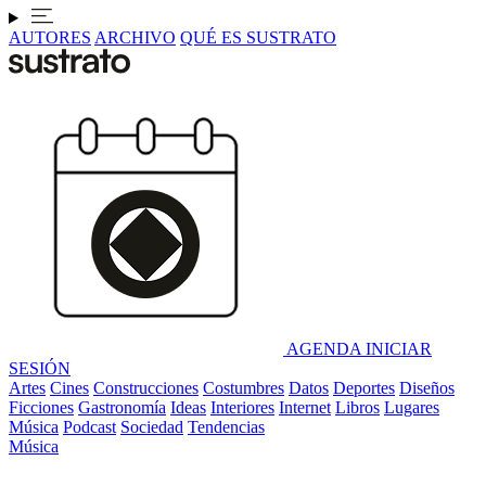
AUTORES
ARCHIVO
QUÉ ES SUSTRATO
AGENDA
INICIAR
SESIÓN
Artes
Cines
Construcciones
Costumbres
Datos
Deportes
Diseños
Ficciones
Gastronomía
Ideas
Interiores
Internet
Libros
Lugares
Música
Podcast
Sociedad
Tendencias
Música