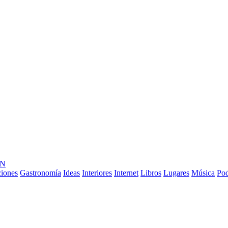
ÓN
ciones
Gastronomía
Ideas
Interiores
Internet
Libros
Lugares
Música
Pod