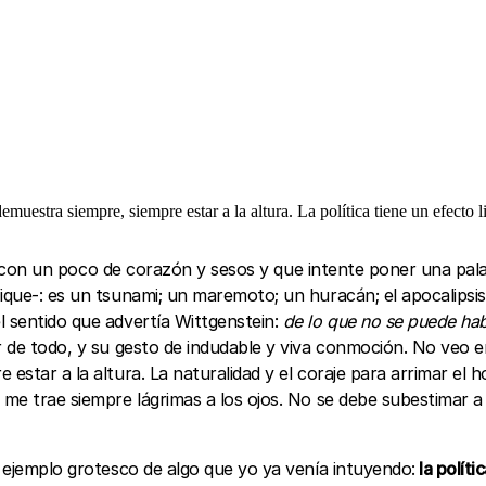
uestra siempre, siempre estar a la altura. La política tiene un efecto l
con un poco de corazón y sesos y que intente poner una palab
fique-: es un tsunami; un maremoto; un huracán; el apocalipsi
l sentido que advertía Wittgenstein:
de lo que no se puede hab
r de todo, y su gesto de indudable y viva conmoción. No veo en
 estar a la altura. La naturalidad y el coraje para arrimar el
 me trae siempre lágrimas a los ojos. No se debe subestimar a 
l ejemplo grotesco de algo que yo ya venía intuyendo:
la políti