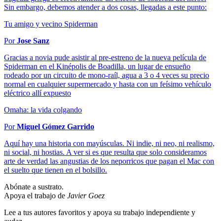
Sin embargo, debemos atender a dos cosas, llegadas a este punto:
Tu amigo y vecino Spiderman
Por
Jose Sanz
Gracias a novia pude asistir al pre-estreno de la nueva película de
Spiderman en el Kinépolis de Boadilla, un lugar de ensueño
rodeado por un circuito de mono-raíl, agua a 3 o 4 veces su precio
normal en cualquier supermercado y hasta con un feísimo vehículo
eléctrico allí expuesto
Omaha: la vida colgando
Por
Miguel Gómez Garrido
Aquí hay una historia con mayúsculas. Ni indie, ni neo, ni realismo,
ni social, ni hostias. A ver si es que resulta que solo consideramos
arte de verdad las angustias de los neporricos que pagan el Mac con
el suelto que tienen en el bolsillo.
Abónate a sustrato.
Apoya el trabajo de
Javier Goez
Lee a tus autores favoritos y apoya su trabajo independiente y