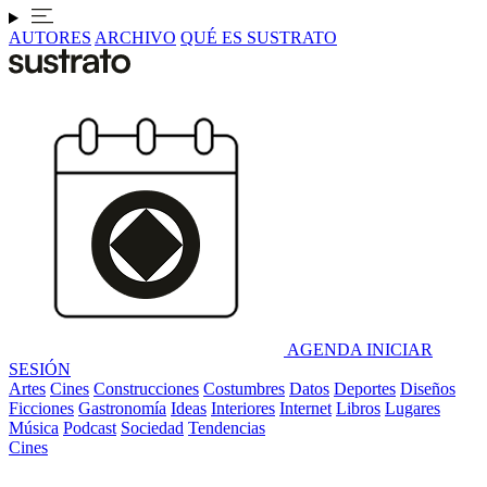
AUTORES
ARCHIVO
QUÉ ES SUSTRATO
AGENDA
INICIAR
SESIÓN
Artes
Cines
Construcciones
Costumbres
Datos
Deportes
Diseños
Ficciones
Gastronomía
Ideas
Interiores
Internet
Libros
Lugares
Música
Podcast
Sociedad
Tendencias
Cines