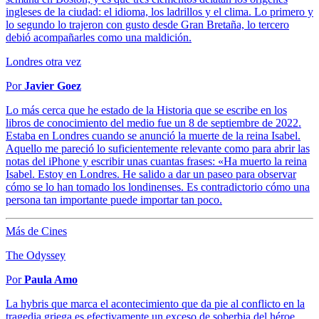
ingleses de la ciudad: el idioma, los ladrillos y el clima. Lo primero y
lo segundo lo trajeron con gusto desde Gran Bretaña, lo tercero
debió acompañarles como una maldición.
Londres otra vez
Por
Javier Goez
Lo más cerca que he estado de la Historia que se escribe en los
libros de conocimiento del medio fue un 8 de septiembre de 2022.
Estaba en Londres cuando se anunció la muerte de la reina Isabel.
Aquello me pareció lo suficientemente relevante como para abrir las
notas del iPhone y escribir unas cuantas frases: «Ha muerto la reina
Isabel. Estoy en Londres. He salido a dar un paseo para observar
cómo se lo han tomado los londinenses. Es contradictorio cómo una
persona tan importante puede importar tan poco.
Más de Cines
The Odyssey
Por
Paula Amo
La hybris que marca el acontecimiento que da pie al conflicto en la
tragedia griega es efectivamente un exceso de soberbia del héroe.