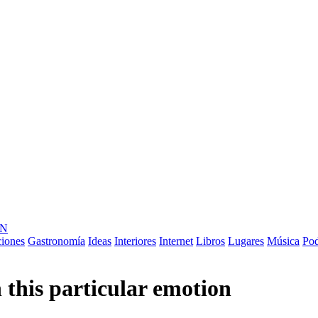
ÓN
ciones
Gastronomía
Ideas
Interiores
Internet
Libros
Lugares
Música
Pod
 this particular emotion