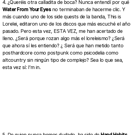
4. ¿Queréis otra calladita de boca? Nunca entendí por qué
Water From Your Eyes
no terminaban de hacerme clic. Y
más cuando uno de los side quests de la banda, This is
Lorelei, editaron uno de los discos que más escuché el año
pasado. Pero esta vez, ESTA VEZ, me han acertado de
lleno. ¿Será porque rozan algo más el loreleismo? ¿Será
que ahora sí les entiendo? ¿ Será que han metido tanto
posthardcore como postpunk como psicodelia como
altcountry sin ningún tipo de complejo? Sea lo que sea,
esta vez sí: I’m in.
5. De quien nunca hemos dudado, ha sido de
Hand Habits.