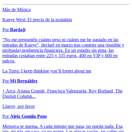
Más de Música
Kanye West: El precio de la nostalgia
Por
Bardají
“No me preguntéis cuánto peso ni cuánto me he gastado en las
entradas de Kanye”, declaré en marzo tras cometer una (punible y
profunda) negligencia financiera. En un estadio sin pista, las
entradas costaban entre 225 y 335 euros, 400 en VIP y 600 en
palcos.
La Turra: I keep thinking you’ll forget about me
Por
Mj Bernáldez
+ Arca, Ariana Grande, Francisca Valenzuela, Roy Borland, The
Durruti Column...
Llueve, por favor
Por
Aleix Gomila Pons
Menorca se quema. A cada minuto que pasa, no queda nada. Esa
isla, mi isla, mi casa, ya no existe. Las playas vacías, las calles sin