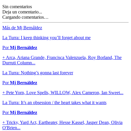
Sin comentarios
Deja un comentario...
Cargando comentarios…
Más de Mj Bernáldez
La Turra: I keep thinking you’ll forget about me
Por
Mj Bernáldez
+ Arca, Ariana Grande, Francisca Valenzuela, Roy Borland, The
Durruti Column...
La Turra: Nothing’s gonna last forever
Por
Mj Bernáldez
+ Pete Yorn, Love Spells, WILLOW, Alex Cameron, Ian Sweet...
La Turra: It’s an obsession / the heart takes what it wants
Por
Mj Bernáldez
+ Tricky, Yard Act, Eartheater, Hesse Kassel, Jasper Dean, Olivia
O'Brien...