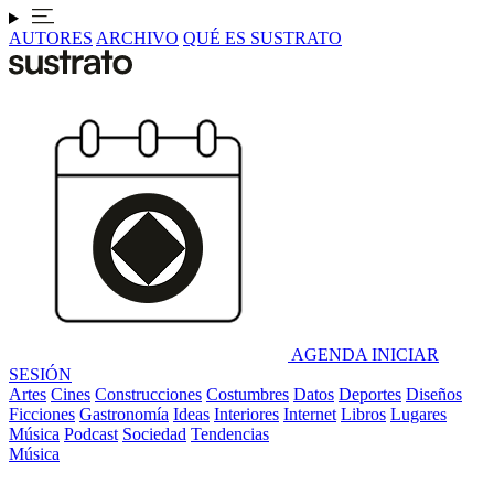
AUTORES
ARCHIVO
QUÉ ES SUSTRATO
AGENDA
INICIAR
SESIÓN
Artes
Cines
Construcciones
Costumbres
Datos
Deportes
Diseños
Ficciones
Gastronomía
Ideas
Interiores
Internet
Libros
Lugares
Música
Podcast
Sociedad
Tendencias
Música