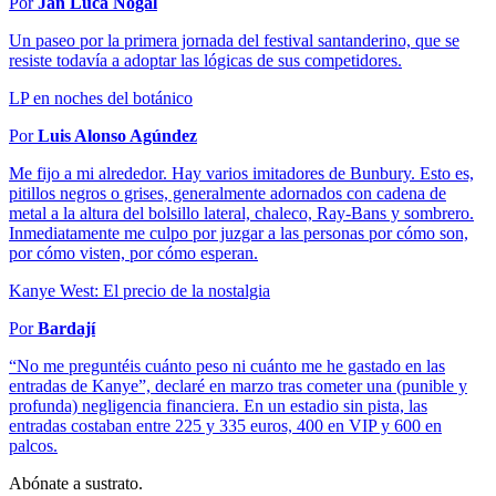
Por
Jan Luca Nogal
Un paseo por la primera jornada del festival santanderino, que se
resiste todavía a adoptar las lógicas de sus competidores.
LP en noches del botánico
Por
Luis Alonso Agúndez
Me fijo a mi alrededor. Hay varios imitadores de Bunbury. Esto es,
pitillos negros o grises, generalmente adornados con cadena de
metal a la altura del bolsillo lateral, chaleco, Ray-Bans y sombrero.
Inmediatamente me culpo por juzgar a las personas por cómo son,
por cómo visten, por cómo esperan.
Kanye West: El precio de la nostalgia
Por
Bardají
“No me preguntéis cuánto peso ni cuánto me he gastado en las
entradas de Kanye”, declaré en marzo tras cometer una (punible y
profunda) negligencia financiera. En un estadio sin pista, las
entradas costaban entre 225 y 335 euros, 400 en VIP y 600 en
palcos.
Abónate a sustrato.