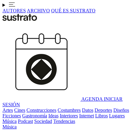
AUTORES
ARCHIVO
QUÉ ES SUSTRATO
AGENDA
INICIAR
SESIÓN
Artes
Cines
Construcciones
Costumbres
Datos
Deportes
Diseños
Ficciones
Gastronomía
Ideas
Interiores
Internet
Libros
Lugares
Música
Podcast
Sociedad
Tendencias
Música