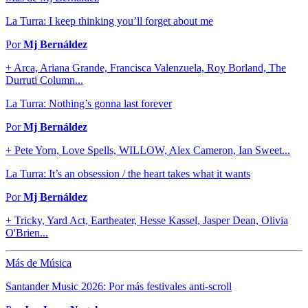
La Turra: I keep thinking you’ll forget about me
Por
Mj Bernáldez
+ Arca, Ariana Grande, Francisca Valenzuela, Roy Borland, The
Durruti Column...
La Turra: Nothing’s gonna last forever
Por
Mj Bernáldez
+ Pete Yorn, Love Spells, WILLOW, Alex Cameron, Ian Sweet...
La Turra: It’s an obsession / the heart takes what it wants
Por
Mj Bernáldez
+ Tricky, Yard Act, Eartheater, Hesse Kassel, Jasper Dean, Olivia
O'Brien...
Más de Música
Santander Music 2026: Por más festivales anti-scroll