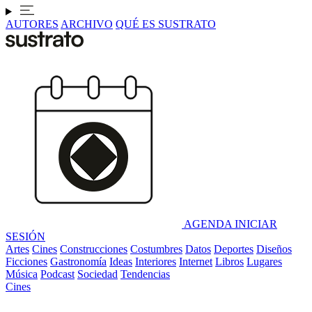
AUTORES
ARCHIVO
QUÉ ES SUSTRATO
AGENDA
INICIAR
SESIÓN
Artes
Cines
Construcciones
Costumbres
Datos
Deportes
Diseños
Ficciones
Gastronomía
Ideas
Interiores
Internet
Libros
Lugares
Música
Podcast
Sociedad
Tendencias
Cines