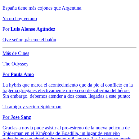
España tiene más cojones que Argentina.
Ya no hay verano
Por
Luis Alonso Agúndez
Oye señor, páseme el balón
Más de Cines
The Odyssey
Por
Paula Amo
La hybris que marca el acontecimiento que da pie al conflicto en la
tragedia griega es efectivamente un exceso de soberbia del héroe.
Sin embargo, debemos atender a dos cosas, llegadas a este punto:
Tu amigo y vecino Spiderman
Por
Jose Sanz
Gracias a novia pude asistir al pre-estreno de la nueva película de
Spiderman en el Kinépolis de Boadilla, un lugar de ensueño
rodeado por un circuito de mono-raíl, agua a 3 o 4 veces su precio