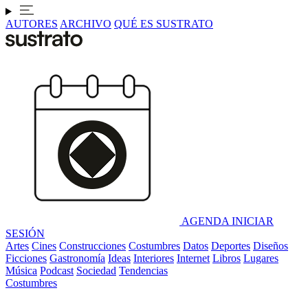
AUTORES
ARCHIVO
QUÉ ES SUSTRATO
AGENDA
INICIAR
SESIÓN
Artes
Cines
Construcciones
Costumbres
Datos
Deportes
Diseños
Ficciones
Gastronomía
Ideas
Interiores
Internet
Libros
Lugares
Música
Podcast
Sociedad
Tendencias
Costumbres