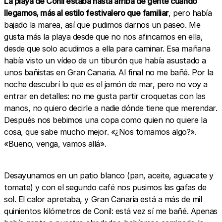
La playa de Conil estaba hasta arriba de gente cuando
llegamos, más al estilo festivalero que familiar
, pero había
bajado la marea, así que pudimos darnos un paseo. Me
gusta más la playa desde que no nos afincamos en ella,
desde que solo acudimos a ella para caminar. Esa mañana
había visto un vídeo de un tiburón que había asustado a
unos bañistas en Gran Canaria. Al final no me bañé. Por la
noche descubrí lo que es el jamón de mar, pero no voy a
entrar en detalles: no me gusta partir croquetas con las
manos, no quiero decirle a nadie dónde tiene que merendar.
Después nos bebimos una copa como quien no quiere la
cosa, que sabe mucho mejor. «¿Nos tomamos algo?».
«Bueno, venga, vamos allá».
Desayunamos en un patio blanco (pan, aceite, aguacate y
tomate) y con el segundo café nos pusimos las gafas de
sol. El calor apretaba, y Gran Canaria está a más de mil
quinientos kilómetros de Conil: está vez sí me bañé. Apenas