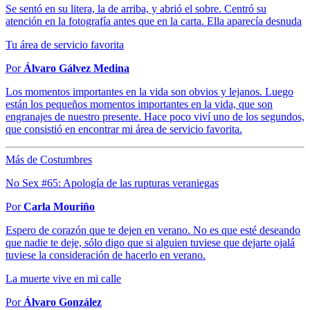
Se sentó en su litera, la de arriba, y abrió el sobre. Centró su
atención en la fotografía antes que en la carta. Ella aparecía desnuda
Tu área de servicio favorita
Por
Álvaro Gálvez Medina
Los momentos importantes en la vida son obvios y lejanos. Luego
están los pequeños momentos importantes en la vida, que son
engranajes de nuestro presente. Hace poco viví uno de los segundos,
que consistió en encontrar mi área de servicio favorita.
Más de Costumbres
No Sex #65: Apología de las rupturas veraniegas
Por
Carla Mouriño
Espero de corazón que te dejen en verano. No es que esté deseando
que nadie te deje, sólo digo que si alguien tuviese que dejarte ojalá
tuviese la consideración de hacerlo en verano.
La muerte vive en mi calle
Por
Álvaro González