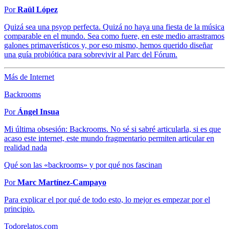
Por
Raül López
Quizá sea una psyop perfecta. Quizá no haya una fiesta de la música
comparable en el mundo. Sea como fuere, en este medio arrastramos
galones primaverísticos y, por eso mismo, hemos querido diseñar
una guía probiótica para sobrevivir al Parc del Fórum.
Más de Internet
Backrooms
Por
Ángel Insua
Mi última obsesión: Backrooms. No sé si sabré articularla, si es que
acaso este internet, este mundo fragmentario permiten articular en
realidad nada
Qué son las «backrooms» y por qué nos fascinan
Por
Marc Martínez-Campayo
Para explicar el por qué de todo esto, lo mejor es empezar por el
principio.
Todorelatos.com