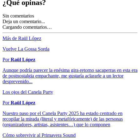
¿Qué opinas?
Sin comentarios
Deja un comentario...
Cargando comentarios…
Más de Raül López
Vuelve La Gossa Sorda
Por
Raül López
Aunque podría parecer la enésima gira-retorno sacaperras en esta era
de postnostalgia empachante, me gustaría aclararle a un lector
desprevenido...
Los ojos del Canela Party
Por
Raül López
Nuestro paso por el Canela Party 2025 ha estado centrado en
recopilar la mirada (literal y metafóricamente) de las personas
(organizadores, artistas, asistentes…) que lo componen
Cómo sobrevivir al Primavera Sound