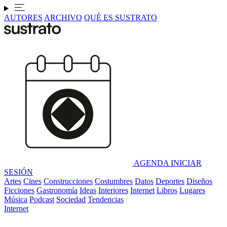
AUTORES
ARCHIVO
QUÉ ES SUSTRATO
AGENDA
INICIAR
SESIÓN
Artes
Cines
Construcciones
Costumbres
Datos
Deportes
Diseños
Ficciones
Gastronomía
Ideas
Interiores
Internet
Libros
Lugares
Música
Podcast
Sociedad
Tendencias
Internet