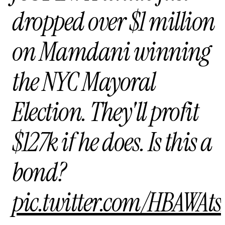
dropped over $1 million
on Mamdani winning
the NYC Mayoral
Election. They'll profit
$127k if he does. Is this a
bond?
pic.twitter.com/HBAWAt