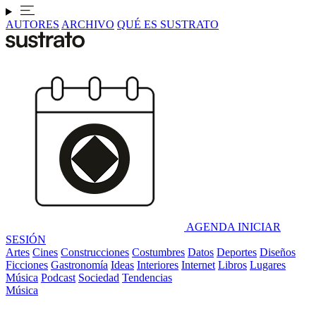
AUTORES
ARCHIVO
QUÉ ES SUSTRATO
AGENDA
INICIAR
SESIÓN
Artes
Cines
Construcciones
Costumbres
Datos
Deportes
Diseños
Ficciones
Gastronomía
Ideas
Interiores
Internet
Libros
Lugares
Música
Podcast
Sociedad
Tendencias
Música