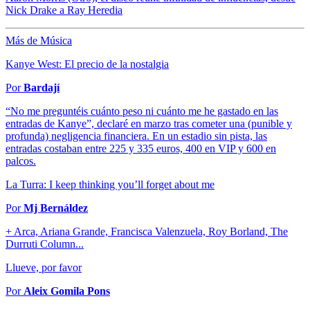
Nick Drake a Ray Heredia
Más de Música
Kanye West: El precio de la nostalgia
Por
Bardají
“No me preguntéis cuánto peso ni cuánto me he gastado en las
entradas de Kanye”, declaré en marzo tras cometer una (punible y
profunda) negligencia financiera. En un estadio sin pista, las
entradas costaban entre 225 y 335 euros, 400 en VIP y 600 en
palcos.
La Turra: I keep thinking you’ll forget about me
Por
Mj Bernáldez
+ Arca, Ariana Grande, Francisca Valenzuela, Roy Borland, The
Durruti Column...
Llueve, por favor
Por
Aleix Gomila Pons