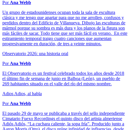
Por
Ana Webb
Un grupo de estadounidenses ocupan toda la sala de escultura
clásica y me tengo que apartar para que no me arrollen, confusos y
perdidos dentro del Edificio de Villanueva. Dibujo las esculturas de
mármol porque su sombra es más dura y los planos de la figura son
más fáciles de sacar. Todo tiene que ser más fácil en verano. En este
estiramiento temporal traigo cuatro canciones que aumentan
progresivamente en duración, de tres a veinte minutos.
Observatorio 2026: una historia oral
Por
Ana Webb
El Observatorio es un festival celebrado todos los años desde 2018
el último fin de semana de junio en Balboa (León), un pueblo de
269 habitantes situado en el valle del río del mismo nombre.
Adios Adios, al habla
Por
Ana Webb
El pasado 29 de mayo se publicaba a través del sello independiente
Cimatario Fuexo Recordings el quinto disco del artista almeriense
Adiós Adiós, “La cuchara caliente, la sopa fría”. Producido junto a
Aaron Morris (Otro), el disco reúne infinidad de influencias, desde