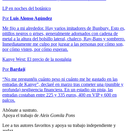
LP en noches del botánico
Por
Luis Alonso Agúndez
Me fijo a mi alrededor. Hay varios imitadores de Bunbury. Esto es,
pitillos negros o grises, generalmente adornados con cadena de
metal a la altura del bolsillo lateral, chaleco, Ray-Bans y sombrero.
Inmediatamente me culpo por juzgar a las personas por cómo son,
por cómo visten, por cómo esperan.
Kanye West: El precio de la nostalgia
Por
Bardají
“No me preguntéis cuánto peso ni cuánto me he gastado en las
entradas de Kanye”, declaré en marzo tras cometer una (punible y
profunda) negligencia financiera. En un estadio sin pista, las
entradas costaban entre 225 y 335 euros, 400 en VIP y 600 en
palcos.
Abónate a sustrato.
Apoya el trabajo de
Aleix Gomila Pons
Lee a tus autores favoritos y apoya su trabajo independiente y
audaz.