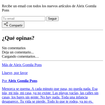
Recibe un email con todos los nuevos artículos de Aleix Gomila
Pons
Compartir
¿Qué opinas?
Sin comentarios
Deja un comentario...
Cargando comentarios…
Más de Aleix Gomila Pons
Llueve, por favor
Por
Aleix Gomila Pons
Menorca se quema. A cada minuto que pasa, no queda nada. Esa
isla, mi isla, mi casa, ya no existe. Las playas vacías, las calles sin
casas, los bares sin gente. No hay nada. Toda una infancia
desaparece. Tu vida se pierde. Todo lo que te rodea, ya no es.