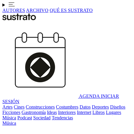
AUTORES
ARCHIVO
QUÉ ES SUSTRATO
AGENDA
INICIAR
SESIÓN
Artes
Cines
Construcciones
Costumbres
Datos
Deportes
Diseños
Ficciones
Gastronomía
Ideas
Interiores
Internet
Libros
Lugares
Música
Podcast
Sociedad
Tendencias
Música