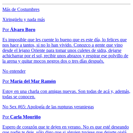
Más de Costumbres
Xiringüelu y nada más
Por
Álvaro Boro
Es imposible que les cuente lo bueno que es este día, lo felices que
nos hace a tantos, si no lo han vivido. Conozco a gente que vino
desde el lejano Oriente para tomar unos culetes de sidra, dejarse
achicharrar por el sol, recibir unos abrazos y respirar ese polvillo de
la arena y quitar mocos negros dos o tres días después.
No entender
Por
María del Mar Ramón
Estoy en una charla con amigas nuevas. Son todas de acá y, además,
todas se conocen.
No Sex #65: Apología de las rupturas veraniegas
Por
Carla Mouriño
Espero de corazón que te dejen en verano. No es que esté deseando
que nadie te deje, sólo digo que si alguien tuviese que dejarte ojalá