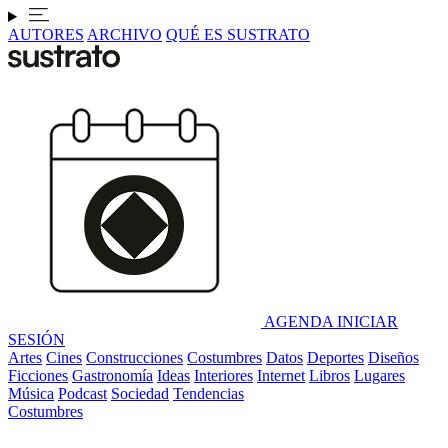
AUTORES
ARCHIVO
QUÉ ES SUSTRATO
AGENDA
INICIAR
SESIÓN
Artes
Cines
Construcciones
Costumbres
Datos
Deportes
Diseños
Ficciones
Gastronomía
Ideas
Interiores
Internet
Libros
Lugares
Música
Podcast
Sociedad
Tendencias
Costumbres