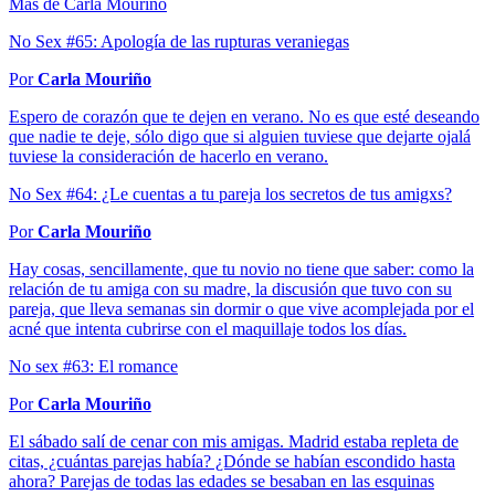
Más de Carla Mouriño
No Sex #65: Apología de las rupturas veraniegas
Por
Carla Mouriño
Espero de corazón que te dejen en verano. No es que esté deseando
que nadie te deje, sólo digo que si alguien tuviese que dejarte ojalá
tuviese la consideración de hacerlo en verano.
No Sex #64: ¿Le cuentas a tu pareja los secretos de tus amigxs?
Por
Carla Mouriño
Hay cosas, sencillamente, que tu novio no tiene que saber: como la
relación de tu amiga con su madre, la discusión que tuvo con su
pareja, que lleva semanas sin dormir o que vive acomplejada por el
acné que intenta cubrirse con el maquillaje todos los días.
No sex #63: El romance
Por
Carla Mouriño
El sábado salí de cenar con mis amigas. Madrid estaba repleta de
citas, ¿cuántas parejas había? ¿Dónde se habían escondido hasta
ahora? Parejas de todas las edades se besaban en las esquinas