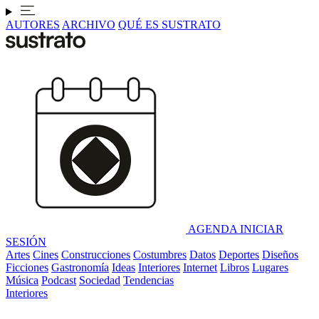
AUTORES
ARCHIVO
QUÉ ES SUSTRATO
AGENDA
INICIAR
SESIÓN
Artes
Cines
Construcciones
Costumbres
Datos
Deportes
Diseños
Ficciones
Gastronomía
Ideas
Interiores
Internet
Libros
Lugares
Música
Podcast
Sociedad
Tendencias
Interiores