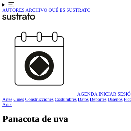
AUTORES
ARCHIVO
QUÉ ES SUSTRATO
AGENDA
INICIAR SESI
Artes
Cines
Construcciones
Costumbres
Datos
Deportes
Diseños
Fic
Artes
Panacota de uva