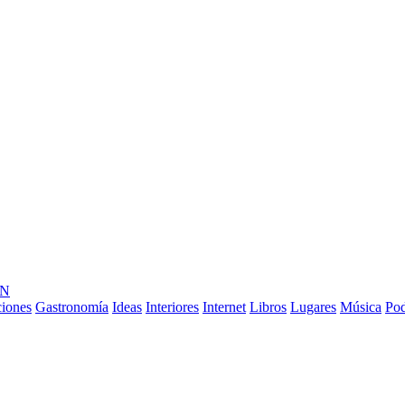
ÓN
ciones
Gastronomía
Ideas
Interiores
Internet
Libros
Lugares
Música
Pod