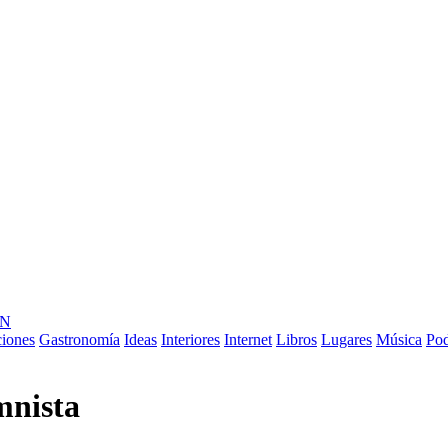
ÓN
ciones
Gastronomía
Ideas
Interiores
Internet
Libros
Lugares
Música
Pod
mnista