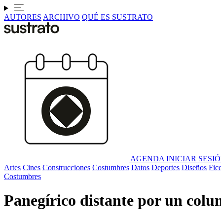
AUTORES
ARCHIVO
QUÉ ES SUSTRATO
AGENDA
INICIAR SESI
Artes
Cines
Construcciones
Costumbres
Datos
Deportes
Diseños
Fic
Costumbres
Panegírico distante por un colu