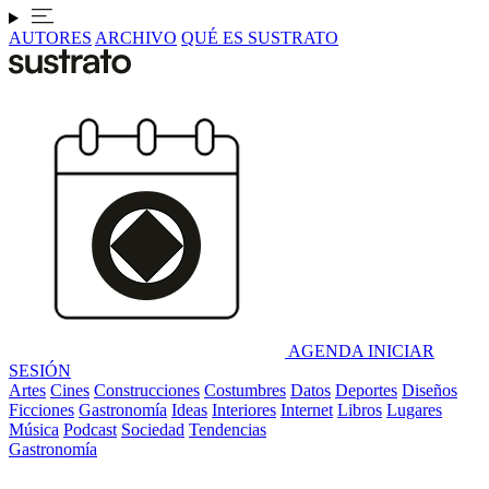
AUTORES
ARCHIVO
QUÉ ES SUSTRATO
AGENDA
INICIAR
SESIÓN
Artes
Cines
Construcciones
Costumbres
Datos
Deportes
Diseños
Ficciones
Gastronomía
Ideas
Interiores
Internet
Libros
Lugares
Música
Podcast
Sociedad
Tendencias
Gastronomía