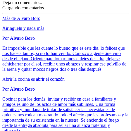
Deja un comentario...
Cargando comentarios…
Más de Álvaro Boro
Xiringüelu y nada más
Por
Álvaro Boro
Es imposible que les cuente lo bueno que es este día, lo felices que
nos hace a tantos, si no lo han vivido. Conozco a gente que vino
desde el lejano Oriente para tomar unos culetes de sidra, dejarse
achicharrar por el sol, recibir unos abrazos y respirar ese polvillo de
la arena y quitar mocos negros dos o tres días después.
Abrir la cocina es abrir el corazón
Por
Álvaro Boro
Cocinar para los demás, invitar y recibir en casa a familiares y
amigos es uno de los actos de amor más sublimes. Una forma
primitiva y mundana de tratar de satisfacer las necesidades de
quienes nos rodean mostrando todo el afecto que les profesamos y la
importancia de su existencia en la nuestra. Se enciende el fuego
desde la entrega absoluta para sellar una alianza fraternal y
reforzarla.