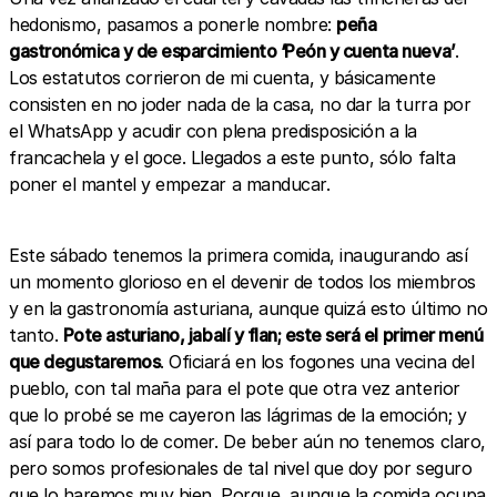
hedonismo, pasamos a ponerle nombre:
peña
gastronómica y de esparcimiento ‘Peón y cuenta nueva’
.
Los estatutos corrieron de mi cuenta, y básicamente
consisten en no joder nada de la casa, no dar la turra por
el WhatsApp y acudir con plena predisposición a la
francachela y el goce. Llegados a este punto, sólo falta
poner el mantel y empezar a manducar.
Este sábado tenemos la primera comida, inaugurando así
un momento glorioso en el devenir de todos los miembros
y en la gastronomía asturiana, aunque quizá esto último no
tanto.
Pote asturiano, jabalí y flan; este será el primer menú
que degustaremos
. Oficiará en los fogones una vecina del
pueblo, con tal maña para el pote que otra vez anterior
que lo probé se me cayeron las lágrimas de la emoción; y
así para todo lo de comer. De beber aún no tenemos claro,
pero somos profesionales de tal nivel que doy por seguro
que lo haremos muy bien. Porque, aunque la comida ocupa