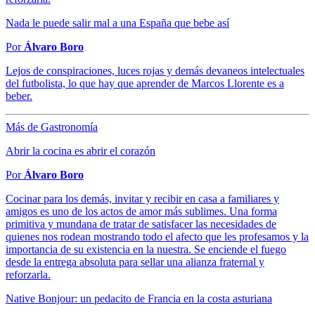
Nada le puede salir mal a una España que bebe así
Por
Álvaro Boro
Lejos de conspiraciones, luces rojas y demás devaneos intelectuales
del futbolista, lo que hay que aprender de Marcos Llorente es a
beber.
Más de Gastronomía
Abrir la cocina es abrir el corazón
Por
Álvaro Boro
Cocinar para los demás, invitar y recibir en casa a familiares y
amigos es uno de los actos de amor más sublimes. Una forma
primitiva y mundana de tratar de satisfacer las necesidades de
quienes nos rodean mostrando todo el afecto que les profesamos y la
importancia de su existencia en la nuestra. Se enciende el fuego
desde la entrega absoluta para sellar una alianza fraternal y
reforzarla.
Native Bonjour: un pedacito de Francia en la costa asturiana