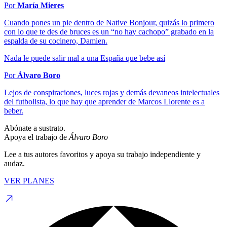
Por
María Mieres
Cuando pones un pie dentro de Native Bonjour, quizás lo primero
con lo que te des de bruces es un “no hay cachopo” grabado en la
espalda de su cocinero, Damien.
Nada le puede salir mal a una España que bebe así
Por
Álvaro Boro
Lejos de conspiraciones, luces rojas y demás devaneos intelectuales
del futbolista, lo que hay que aprender de Marcos Llorente es a
beber.
Abónate a sustrato.
Apoya el trabajo de
Álvaro Boro
Lee a tus autores favoritos y apoya su trabajo independiente y
audaz.
VER PLANES