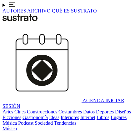
AUTORES
ARCHIVO
QUÉ ES SUSTRATO
AGENDA
INICIAR
SESIÓN
Artes
Cines
Construcciones
Costumbres
Datos
Deportes
Diseños
Ficciones
Gastronomía
Ideas
Interiores
Internet
Libros
Lugares
Música
Podcast
Sociedad
Tendencias
Música