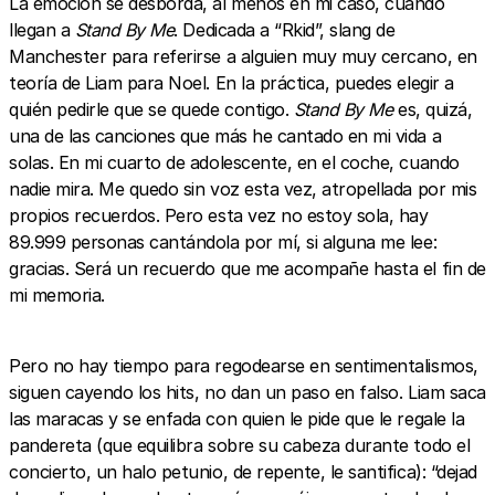
La emoción se desborda, al menos en mi caso, cuando
llegan a
Stand By Me
. Dedicada a “Rkid”, slang de
Manchester para referirse a alguien muy muy cercano, en
teoría de Liam para Noel. En la práctica, puedes elegir a
quién pedirle que se quede contigo.
Stand By Me
es, quizá,
una de las canciones que más he cantado en mi vida a
solas. En mi cuarto de adolescente, en el coche, cuando
nadie mira. Me quedo sin voz esta vez, atropellada por mis
propios recuerdos. Pero esta vez no estoy sola, hay
89.999 personas cantándola por mí, si alguna me lee:
gracias. Será un recuerdo que me acompañe hasta el fin de
mi memoria.
Pero no hay tiempo para regodearse en sentimentalismos,
siguen cayendo los hits, no dan un paso en falso. Liam saca
las maracas y se enfada con quien le pide que le regale la
pandereta (que equilibra sobre su cabeza durante todo el
concierto, un halo petunio, de repente, le santifica): “dejad