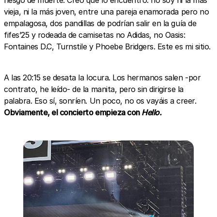
riesgo de muerte. Creo que lo encuentro: no soy ni la más
vieja, ni la más joven, entre una pareja enamorada pero no
empalagosa, dos pandillas de podrían salir en la guía de
fifes’25 y rodeada de camisetas no Adidas, no Oasis:
Fontaines D.C, Turnstile y Phoebe Bridgers. Este es mi sitio.
A las 20:15 se desata la locura. Los hermanos salen -por
contrato, he leído- de la manita, pero sin dirigirse la
palabra. Eso sí, sonríen. Un poco, no os vayáis a creer.
Obviamente, el concierto empieza con
Hello.