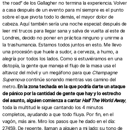
the road” de los Gallagher no termina la experiencia. Volver
a casa después de un evento para mí siempre es el punto
sobre el que pivota todo lo demás, el mayor dolor de
cabeza. Aquí también sería una noche especial: después de
leer mil trucos para llegar sana y salva de vuelta al este de
Londres, decido no poner en práctica ninguno y unirme a
la trashumancia. Estamos todos juntos en esto. Me llevo
una procesión que huele a sudor, a cerveza, a humo, a
alegría por todos los lados. Como si estuviéramos en una
distopía, la gente que maneja el flujo de la masa usa el
altavoz del móvil y un megáfono para que
Champagne
Supernova
continúe sonando mientras vas camino del
metro
. En la zona techada en la que podría darte un ataque
de pánico por la cantidad de gente que hay y lo estrecho
del asunto, alguien comienza a cantar
Half The World Away
,
toda la multitud le sigue cantando los 4 minutos
completos, ayudando a que todo fluya. Por fin, en el
vagón, más aire. Miro los pasos que he dado en el día:
27459. De repente, llaman a alguien a mi lado: su tono de