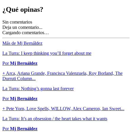
¿Qué opinas?
Sin comentarios
Deja un comentario...
Cargando comentarios…
Más de Mj Bernáldez
La Turra: I keep thinking you’ll forget about me
Por
Mj Bernáldez
+ Arca, Ariana Grande, Francisca Valenzuela, Roy Borland, The
Durruti Column...
La Turra: Nothing’s gonna last forever
Por
Mj Bernáldez
+ Pete Yorn, Love Spells, WILLOW, Alex Cameron, Ian Sweet...
La Turra: It’s an obsession / the heart takes what it wants
Por
Mj Bernáldez