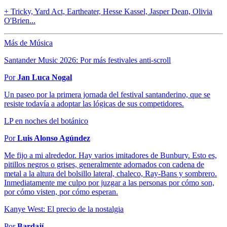
+ Tricky, Yard Act, Eartheater, Hesse Kassel, Jasper Dean, Olivia
O'Brien...
Más de Música
Santander Music 2026: Por más festivales anti-scroll
Por
Jan Luca Nogal
Un paseo por la primera jornada del festival santanderino, que se
resiste todavía a adoptar las lógicas de sus competidores.
LP en noches del botánico
Por
Luis Alonso Agúndez
Me fijo a mi alrededor. Hay varios imitadores de Bunbury. Esto es,
pitillos negros o grises, generalmente adornados con cadena de
metal a la altura del bolsillo lateral, chaleco, Ray-Bans y sombrero.
Inmediatamente me culpo por juzgar a las personas por cómo son,
por cómo visten, por cómo esperan.
Kanye West: El precio de la nostalgia
Por
Bardají