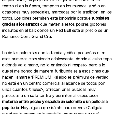
teatro ni en la ópera, tampoco en los museos, y sólo en
ocasiones muy especiales, marcadas por la tradición, en los
toros. Los cines permiten esta ignominia porque
subsisten
gracias a los atracos
que meten a estos pobres glotones
incautos en el bar: donde un Red Bull está al precio de un
Romanée Conti Grand Cru.
Lo de las palomitas con la familia y niños pequeños o en
esas primeras citas siendo adolescente, donde el cubo tapa
a dónde va la mano, no lo entiendo ni respeto; pero a lo
que sí me pongo de manera furibunda es a esos cines que
hacen llamarse ‘PREMIUM’ -si algo es prémium de verdad
no está en un centro comercial al alcance de todos por
unos cuantos ‘cheles’-, ofrecen unas butacas muy
parecidas a un sofá tantra y permiten al espectador
meterse entre pecho y espalda un solomillo o un pollo a la
pepitoria
. Hay alguno que irá ahí para creerse Calígula
mientras le ponen en la pantalla, porque ver no verá