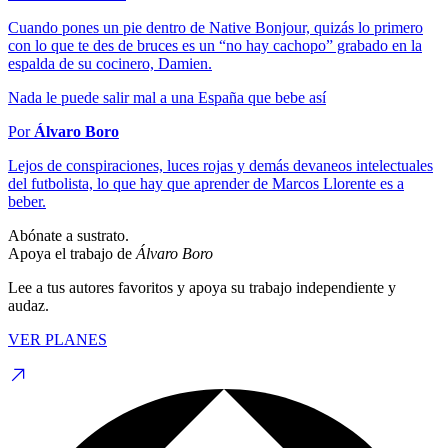
Cuando pones un pie dentro de Native Bonjour, quizás lo primero
con lo que te des de bruces es un “no hay cachopo” grabado en la
espalda de su cocinero, Damien.
Nada le puede salir mal a una España que bebe así
Por
Álvaro Boro
Lejos de conspiraciones, luces rojas y demás devaneos intelectuales
del futbolista, lo que hay que aprender de Marcos Llorente es a
beber.
Abónate a sustrato.
Apoya el trabajo de
Álvaro Boro
Lee a tus autores favoritos y apoya su trabajo independiente y
audaz.
VER PLANES