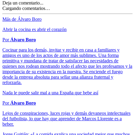
Deja un comentario...
Cargando comentarios…
Más de Álvaro Boro
Abrir la cocina es abrir el corazón
Por
Álvaro Boro
Cocinar para los demás, invitar y recibir en casa a familiares y
amigos es uno de los actos de amor más sublimes. Una forma
primitiva y mundana de tratar de satisfacer las necesidades de
quienes nos rodean mostrando todo el afecto que les profesamos y la
importancia de su existencia en la nuestra. Se enciende el fuego
desde la entrega absoluta para sellar una alianza fraternal y
reforzarla.
Nada le puede salir mal a una España que bebe así
Por
Álvaro Boro
Lejos de conspiraciones, luces rojas y demás devaneos intelectuales
del futbolista, lo que hay que aprender de Marcos Llorente es a
beber.
Jorge Guitián: «La comida explica una sociedad mejor que muchos