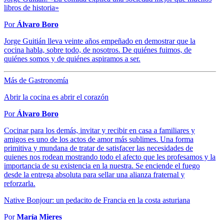
libros de historia»
Por
Álvaro Boro
Jorge Guitián lleva veinte años empeñado en demostrar que la
cocina habla, sobre todo, de nosotros. De quiénes fuimos, de
quiénes somos y de quiénes aspiramos a ser.
Más de Gastronomía
Abrir la cocina es abrir el corazón
Por
Álvaro Boro
Cocinar para los demás, invitar y recibir en casa a familiares y
amigos es uno de los actos de amor más sublimes. Una forma
primitiva y mundana de tratar de satisfacer las necesidades de
quienes nos rodean mostrando todo el afecto que les profesamos y la
importancia de su existencia en la nuestra. Se enciende el fuego
desde la entrega absoluta para sellar una alianza fraternal y
reforzarla.
Native Bonjour: un pedacito de Francia en la costa asturiana
Por
María Mieres