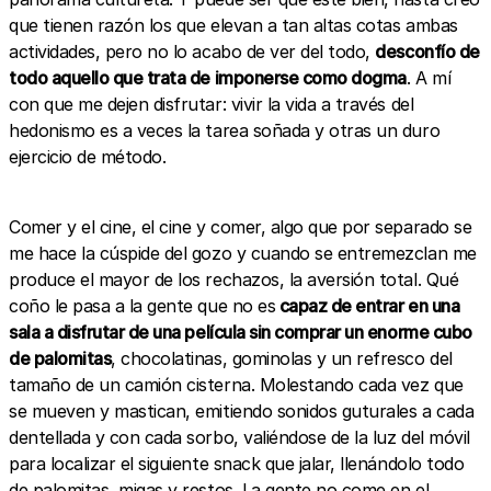
que tienen razón los que elevan a tan altas cotas ambas
actividades, pero no lo acabo de ver del todo,
desconfío de
todo aquello que trata de imponerse como dogma
. A mí
con que me dejen disfrutar: vivir la vida a través del
hedonismo es a veces la tarea soñada y otras un duro
ejercicio de método.
Comer y el cine, el cine y comer, algo que por separado se
me hace la cúspide del gozo y cuando se entremezclan me
produce el mayor de los rechazos, la aversión total. Qué
coño le pasa a la gente que no es
capaz de entrar en una
sala a disfrutar de una película sin comprar un enorme cubo
de palomitas
, chocolatinas, gominolas y un refresco del
tamaño de un camión cisterna. Molestando cada vez que
se mueven y mastican, emitiendo sonidos guturales a cada
dentellada y con cada sorbo, valiéndose de la luz del móvil
para localizar el siguiente snack que jalar, llenándolo todo
de palomitas, migas y restos. La gente no come en el