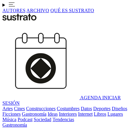
AUTORES
ARCHIVO
QUÉ ES SUSTRATO
AGENDA
INICIAR
SESIÓN
Artes
Cines
Construcciones
Costumbres
Datos
Deportes
Diseños
Ficciones
Gastronomía
Ideas
Interiores
Internet
Libros
Lugares
Música
Podcast
Sociedad
Tendencias
Gastronomía