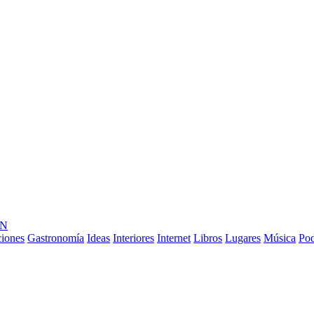
ÓN
ciones
Gastronomía
Ideas
Interiores
Internet
Libros
Lugares
Música
Pod