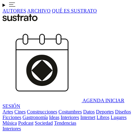
AUTORES
ARCHIVO
QUÉ ES SUSTRATO
AGENDA
INICIAR
SESIÓN
Artes
Cines
Construcciones
Costumbres
Datos
Deportes
Diseños
Ficciones
Gastronomía
Ideas
Interiores
Internet
Libros
Lugares
Música
Podcast
Sociedad
Tendencias
Interiores