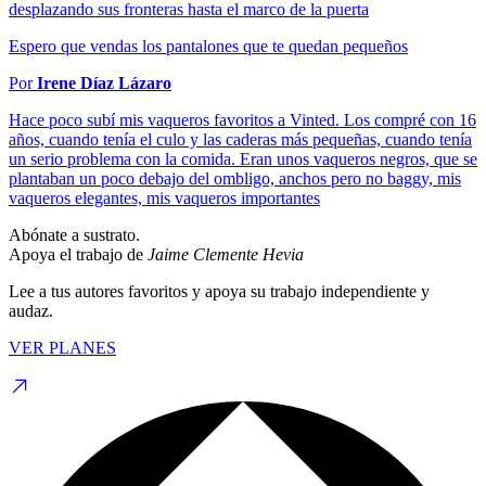
desplazando sus fronteras hasta el marco de la puerta
Espero que vendas los pantalones que te quedan pequeños
Por
Irene Díaz Lázaro
Hace poco subí mis vaqueros favoritos a Vinted. Los compré con 16
años, cuando tenía el culo y las caderas más pequeñas, cuando tenía
un serio problema con la comida. Eran unos vaqueros negros, que se
plantaban un poco debajo del ombligo, anchos pero no baggy, mis
vaqueros elegantes, mis vaqueros importantes
Abónate a sustrato.
Apoya el trabajo de
Jaime Clemente Hevia
Lee a tus autores favoritos y apoya su trabajo independiente y
audaz.
VER PLANES