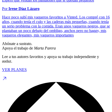
Espero que vendas los pantalones que te quedan pequeños
Por
Irene Díaz Lázaro
Hace poco subí mis vaqueros favoritos a Vinted. Los compré con 16
años, cuando tenía el culo y las caderas más pequeñas, cuando tenía
un serio problema con la comida. Eran unos vaqueros negros, que se
plantaban un poco debajo del ombligo, anchos pero no baggy, mis
vaqueros elegantes, mis vaqueros importantes
Abónate a sustrato.
Apoya el trabajo de
Marta Parera
Lee a tus autores favoritos y apoya su trabajo independiente y
audaz.
VER PLANES