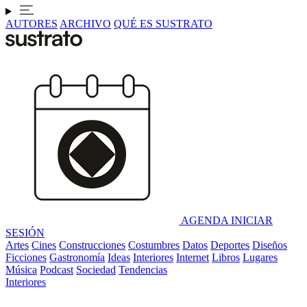
AUTORES
ARCHIVO
QUÉ ES SUSTRATO
AGENDA
INICIAR
SESIÓN
Artes
Cines
Construcciones
Costumbres
Datos
Deportes
Diseños
Ficciones
Gastronomía
Ideas
Interiores
Internet
Libros
Lugares
Música
Podcast
Sociedad
Tendencias
Interiores