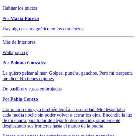
Habitar los inicios
Por
Marta Parera
Hay algo casi magnético en los comienzos
Más de Interiores
Wallapop cry
Por
Paloma González
Le quiero pelear al mar. Golpes, punchs, ganchos. Pero mi terapeuta
me dice: No tienes cojones
De pasillos y casas embrujadas
Por
Pablo Cerezo
Como todo niño, yo también temí a la oscuridad. Me despertaba
cada media noche sin poder volver a cerrar los ojos. Encendía la luz
de mi cuarto para tratar de alejar lo desconocido, simplemente
desplazando sus fronteras hasta el marco de la puerta