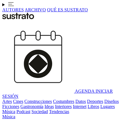
AUTORES
ARCHIVO
QUÉ ES SUSTRATO
AGENDA
INICIAR
SESIÓN
Artes
Cines
Construcciones
Costumbres
Datos
Deportes
Diseños
Ficciones
Gastronomía
Ideas
Interiores
Internet
Libros
Lugares
Música
Podcast
Sociedad
Tendencias
Música