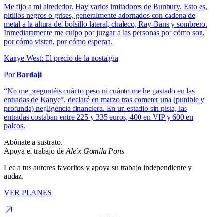
Me fijo a mi alrededor. Hay varios imitadores de Bunbury. Esto es,
pitillos negros o grises, generalmente adornados con cadena de
metal a la altura del bolsillo lateral, chaleco, Ray-Bans y sombrero.
Inmediatamente me culpo por juzgar a las personas por cómo son,
por cómo visten, por cómo esperan.
Kanye West: El precio de la nostalgia
Por
Bardají
“No me preguntéis cuánto peso ni cuánto me he gastado en las
entradas de Kanye”, declaré en marzo tras cometer una (punible y
profunda) negligencia financiera. En un estadio sin pista, las
entradas costaban entre 225 y 335 euros, 400 en VIP y 600 en
palcos.
Abónate a sustrato.
Apoya el trabajo de
Aleix Gomila Pons
Lee a tus autores favoritos y apoya su trabajo independiente y
audaz.
VER PLANES