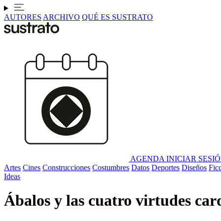
AUTORES
ARCHIVO
QUÉ ES SUSTRATO
AGENDA
INICIAR SESI
Artes
Cines
Construcciones
Costumbres
Datos
Deportes
Diseños
Fic
Ideas
Ábalos y las cuatro virtudes car