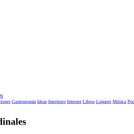
ÓN
ciones
Gastronomía
Ideas
Interiores
Internet
Libros
Lugares
Música
Pod
dinales