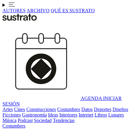
AUTORES
ARCHIVO
QUÉ ES SUSTRATO
AGENDA
INICIAR
SESIÓN
Artes
Cines
Construcciones
Costumbres
Datos
Deportes
Diseños
Ficciones
Gastronomía
Ideas
Interiores
Internet
Libros
Lugares
Música
Podcast
Sociedad
Tendencias
Costumbres