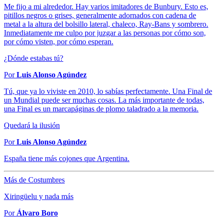
Me fijo a mi alrededor. Hay varios imitadores de Bunbury. Esto es,
pitillos negros o grises, generalmente adornados con cadena de
metal a la altura del bolsillo lateral, chaleco, Ray-Bans y sombrero.
Inmediatamente me culpo por juzgar a las personas por cómo son,
por cómo visten, por cómo esperan.
¿Dónde estabas tú?
Por
Luis Alonso Agúndez
Tú, que ya lo viviste en 2010, lo sabías perfectamente. Una Final de
un Mundial puede ser muchas cosas. La más importante de todas,
una Final es un marcapáginas de plomo taladrado a la memoria.
Quedará la ilusión
Por
Luis Alonso Agúndez
España tiene más cojones que Argentina.
Más de Costumbres
Xiringüelu y nada más
Por
Álvaro Boro