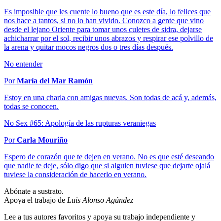
Es imposible que les cuente lo bueno que es este día, lo felices que
nos hace a tantos, si no lo han vivido. Conozco a gente que vino
desde el lejano Oriente para tomar unos culetes de sidra, dejarse
achicharrar por el sol, recibir unos abrazos y respirar ese polvillo de
la arena y quitar mocos negros dos o tres días después.
No entender
Por
María del Mar Ramón
Estoy en una charla con amigas nuevas. Son todas de acá y, además,
todas se conocen.
No Sex #65: Apología de las rupturas veraniegas
Por
Carla Mouriño
Espero de corazón que te dejen en verano. No es que esté deseando
que nadie te deje, sólo digo que si alguien tuviese que dejarte ojalá
tuviese la consideración de hacerlo en verano.
Abónate a sustrato.
Apoya el trabajo de
Luis Alonso Agúndez
Lee a tus autores favoritos y apoya su trabajo independiente y