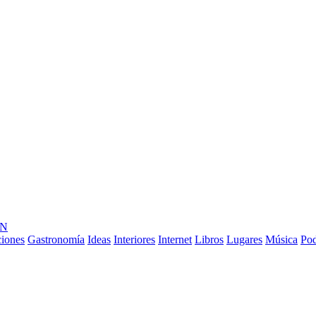
ÓN
ciones
Gastronomía
Ideas
Interiores
Internet
Libros
Lugares
Música
Pod