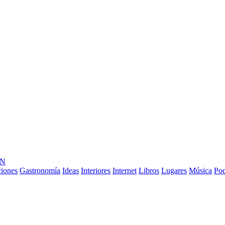
ÓN
ciones
Gastronomía
Ideas
Interiores
Internet
Libros
Lugares
Música
Pod