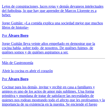
Lejos de conspiraciones, luces rojas y demás devaneos intelectuales
del futbolista, lo que hay que aprender de Marcos Llorente es a
beber.
Jorge Guitián: «La comida explica una sociedad mejor que muchos
libros de historia»
Por
Álvaro Boro
Jorge Guitián lleva veinte años empeñado en demostrar que la
cocina habla, sobre todo, de nosotros. De quiénes fuimos, de
quiénes somos y de quiénes aspiramos a ser.
Más de Gastronomía
Abrir la cocina es abrir el corazón
Por
Álvaro Boro
Cocinar para los demás, invitar y recibir en casa a familiares y
amigos es uno de los actos de amor más sublimes. Una forma
primitiva y mundana de tratar de satisfacer las necesidades de
quienes nos rodean mostrando todo el afecto que les profesamos y la
importancia de su existencia en la nuestra. Se enciende el fuego