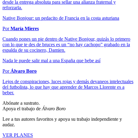
desde la entrega absoluta para sellar una alianza fraternal y
reforzarla.
Native Bonjour: un pedacito de Francia en la costa asturiana
Por
María Mieres
Cuando pones un pie dentro de Native Bonjour, quizás lo primero
con lo que te des de bruces es un “no hay cachopo” grabado en la
espalda de su cocinero, Damien.
Nada le puede salir mal a una España que bebe así
Por
Álvaro Boro
Lejos de conspiraciones, luces rojas y demás devaneos intelectuales
del futbolista, lo que hay que aprender de Marcos Llorente es a
beber.
Abónate a sustrato.
Apoya el trabajo de
Álvaro Boro
Lee a tus autores favoritos y apoya su trabajo independiente y
audaz.
VER PLANES