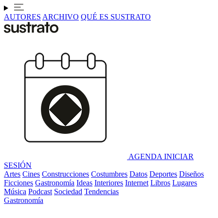
AUTORES
ARCHIVO
QUÉ ES SUSTRATO
AGENDA
INICIAR
SESIÓN
Artes
Cines
Construcciones
Costumbres
Datos
Deportes
Diseños
Ficciones
Gastronomía
Ideas
Interiores
Internet
Libros
Lugares
Música
Podcast
Sociedad
Tendencias
Gastronomía