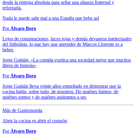
desde la entrega absoluta para sellar una alianza fraternal y
reforzarla.
Nada le puede salir mal a una España que bebe así
Por
Álvaro Boro
Lejos de conspiraciones, luces rojas y demás devaneos intelectuales
del futbolista, lo que hay que aprender de Marcos Llorente es a
beber.
Jorge Guitián: «La comida explica una sociedad mejor que muchos
libros de historia»
Por
Álvaro Boro
Jorge Guitián lleva veinte años empeñado en demostrar que la
cocina habla, sobre todo, de nosotros. De quiénes fuimos, de
quiénes somos y de quiénes aspiramos a ser.
Más de Gastronomía
Abrir la cocina es abrir el corazón
Por
Álvaro Boro