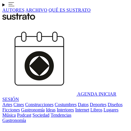
AUTORES
ARCHIVO
QUÉ ES SUSTRATO
AGENDA
INICIAR
SESIÓN
Artes
Cines
Construcciones
Costumbres
Datos
Deportes
Diseños
Ficciones
Gastronomía
Ideas
Interiores
Internet
Libros
Lugares
Música
Podcast
Sociedad
Tendencias
Gastronomía