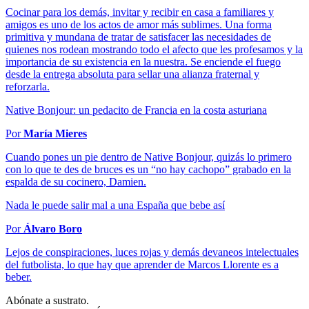
Cocinar para los demás, invitar y recibir en casa a familiares y
amigos es uno de los actos de amor más sublimes. Una forma
primitiva y mundana de tratar de satisfacer las necesidades de
quienes nos rodean mostrando todo el afecto que les profesamos y la
importancia de su existencia en la nuestra. Se enciende el fuego
desde la entrega absoluta para sellar una alianza fraternal y
reforzarla.
Native Bonjour: un pedacito de Francia en la costa asturiana
Por
María Mieres
Cuando pones un pie dentro de Native Bonjour, quizás lo primero
con lo que te des de bruces es un “no hay cachopo” grabado en la
espalda de su cocinero, Damien.
Nada le puede salir mal a una España que bebe así
Por
Álvaro Boro
Lejos de conspiraciones, luces rojas y demás devaneos intelectuales
del futbolista, lo que hay que aprender de Marcos Llorente es a
beber.
Abónate a sustrato.