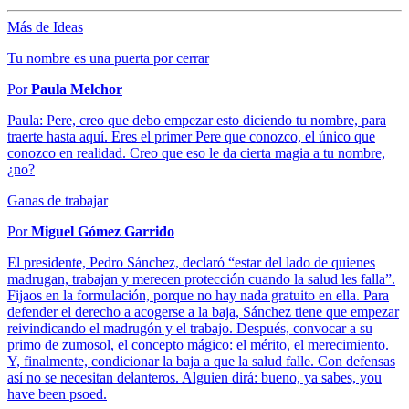
Más de Ideas
Tu nombre es una puerta por cerrar
Por
Paula Melchor
Paula: Pere, creo que debo empezar esto diciendo tu nombre, para
traerte hasta aquí. Eres el primer Pere que conozco, el único que
conozco en realidad. Creo que eso le da cierta magia a tu nombre,
¿no?
Ganas de trabajar
Por
Miguel Gómez Garrido
El presidente, Pedro Sánchez, declaró “estar del lado de quienes
madrugan, trabajan y merecen protección cuando la salud les falla”.
Fijaos en la formulación, porque no hay nada gratuito en ella. Para
defender el derecho a acogerse a la baja, Sánchez tiene que empezar
reivindicando el madrugón y el trabajo. Después, convocar a su
primo de zumosol, el concepto mágico: el mérito, el merecimiento.
Y, finalmente, condicionar la baja a que la salud falle. Con defensas
así no se necesitan delanteros. Alguien dirá: bueno, ya sabes, you
have been psoed.