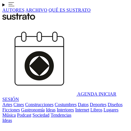
AUTORES
ARCHIVO
QUÉ ES SUSTRATO
AGENDA
INICIAR
SESIÓN
Artes
Cines
Construcciones
Costumbres
Datos
Deportes
Diseños
Ficciones
Gastronomía
Ideas
Interiores
Internet
Libros
Lugares
Música
Podcast
Sociedad
Tendencias
Ideas