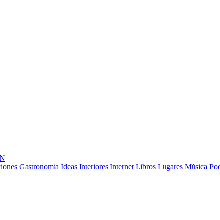
ÓN
ciones
Gastronomía
Ideas
Interiores
Internet
Libros
Lugares
Música
Pod